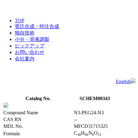
TOP
受託合成・特注合成
独自技術
小分・溶液調製
ピックアップ
お問い合わせ
会社案内
English
Catalog No.
SCHEM00343
Compound Name
N3-PEG24-N3
CAS RN
--
MDL No.
MFCD31715325
C
H
N
O
Formula
4
8
9
6
6
2
3