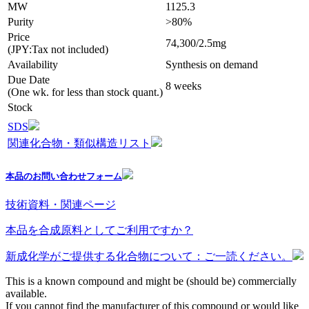
MW
1125.3
Purity
>80%
Price
74,300/2.5mg
(JPY:Tax not included)
Availability
Synthesis on demand
Due Date
8 weeks
(One wk. for less than stock quant.)
Stock
SDS
関連化合物・類似構造リスト
本品のお問い合わせフォーム
技術資料・関連ページ
本品を合成原料としてご利用ですか？
新成化学がご提供する化合物について：ご一読ください。
This is a known compound and might be (should be) commercially
available.
If you cannot find the manufacturer of this compound or would like