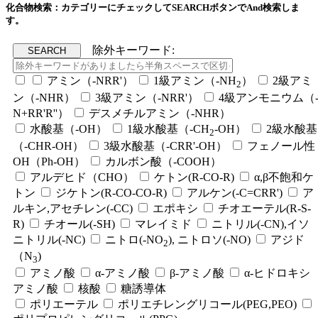
化合物検索：カテゴリーにチェックしてSEARCHボタンでAnd検索しま
す。
除外キーワード:
アミン（-NRR'）
1級アミン（-NH
）
2級アミ
2
ン（-NHR）
3級アミン（-NRR'）
4級アンモニウム（
N+RR'R''）
デスメチルアミン（-NHR）
水酸基（-OH）
1級水酸基（-CH
-OH）
2級水酸基
2
（-CHR-OH）
3級水酸基（-CRR'-OH）
フェノール性
OH（Ph-OH）
カルボン酸（-COOH）
アルデヒド（CHO）
ケトン(R-CO-R)
α,β不飽和ケ
トン
ジケトン(R-CO-CO-R)
アルケン(-C=CRR')
ア
ルキン,アセチレン(-CC)
エポキシ
チオエーテル(R-S-
R)
チオール(-SH)
マレイミド
ニトリル(-CN),イソ
ニトリル(-NC)
ニトロ(-NO
), ニトロソ(-NO)
アジド
2
（N
)
3
アミノ酸
α-アミノ酸
β-アミノ酸
α-ヒドロキシ
アミノ酸
核酸
糖誘導体
ポリエーテル
ポリエチレングリコール(PEG,PEO)