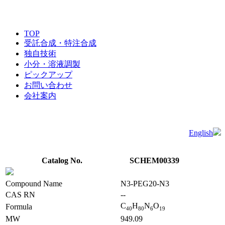
TOP
受託合成・特注合成
独自技術
小分・溶液調製
ピックアップ
お問い合わせ
会社案内
English
Catalog No.
SCHEM00339
Compound Name
N3-PEG20-N3
CAS RN
--
C
H
N
O
Formula
4
0
8
0
6
1
9
MW
949.09