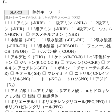
す。
除外キーワード:
アミン（-NRR'）
1級アミン（-NH
）
2級アミ
2
ン（-NHR）
3級アミン（-NRR'）
4級アンモニウム（
N+RR'R''）
デスメチルアミン（-NHR）
水酸基（-OH）
1級水酸基（-CH
-OH）
2級水酸基
2
（-CHR-OH）
3級水酸基（-CRR'-OH）
フェノール性
OH（Ph-OH）
カルボン酸（-COOH）
アルデヒド（CHO）
ケトン(R-CO-R)
α,β不飽和ケ
トン
ジケトン(R-CO-CO-R)
アルケン(-C=CRR')
ア
ルキン,アセチレン(-CC)
エポキシ
チオエーテル(R-S-
R)
チオール(-SH)
マレイミド
ニトリル(-CN),イソ
ニトリル(-NC)
ニトロ(-NO
), ニトロソ(-NO)
アジド
2
（N
)
3
アミノ酸
α-アミノ酸
β-アミノ酸
α-ヒドロキシ
アミノ酸
核酸
糖誘導体
ポリエーテル
ポリエチレングリコール(PEG,PEO)
ポリプロピレングリコール(PPG)