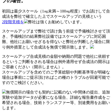
プの場合。
初回は最少スケール（1㎎未満～100㎎程度）でお請けして合
成法を弊社で確立した上でスケールアップの見積という
2段階見積を
弊社は強くお勧めしています。
スケールアップまで弊社で請け負う前提で予備検討させて頂
き、予備検討の結果弊社設備ではスケールアップに対応困
難、他社にお願いせざるを得ないと弊社が判断した場合に限
り例外措置として合成法を無償で開示致します。
スケールアップ合成見積の金額や納期の問題で他社に依頼す
るというご判断をされる場合は例外適用せず合成法の開示は
ご容赦ください（開示しません）。
スケールアップを含めてのご予算総額や判断基準等が明確な
場合は事前にご提示頂ければこの種のトラブルが回避可能で
すのでご検討ください。
無償開示の場合でも契約に記載のない中間体の提出、追加
実験や追加データが必要になる場合、詳細な報告書作成をご
希望される場合、技術トランスファー等、別途費用をお願い
します。