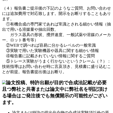
（４）報告書ご提示後の下記のようなご質問、お問い合わせ
には追加費用で対応致します。開示をお断りすることもあり
ます。
①有機合成の専門家であれば常識とされる細かい情報（抽
出で用いる溶媒量や抽出回数、
ガラス器具の形状、攪拌速度、一般試薬や溶媒のメーカ
ー、ロット番号等）
②WEBで調べれば容易に分かるレベルの一般常識
③実験で用いた実験機器や器具に関する細かい情報
④報告書に記載されていない情報に関するご質問
⑤トレース実験がうまく行かないというクレーム（？）：
技術指導はお問い合わせ時に言及頂き、見積書に盛り込むこ
とが前提。報告書提出後はお断り。
論文投稿、特許出願が目的で合成法記載が必要
且つ弊社と共著または論文中に弊社名を明記頂け
る場合はご発注後でも無償開示の可能性がござい
ます。
論文または特許の提出化合物の合成法実験項以外の原