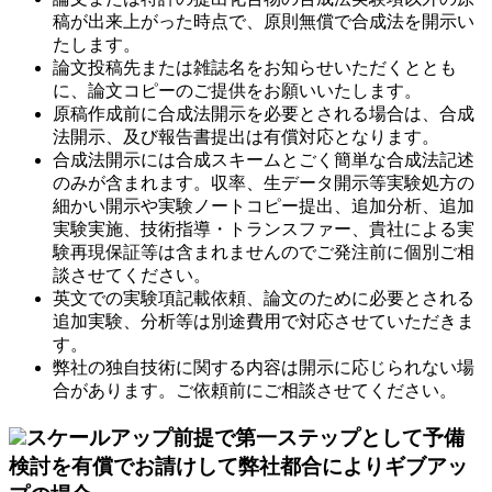
稿が出来上がった時点で、原則無償で合成法を開示い
たします。
論文投稿先または雑誌名をお知らせいただくととも
に、論文コピーのご提供をお願いいたします。
原稿作成前に合成法開示を必要とされる場合は、合成
法開示、及び報告書提出は有償対応となります。
合成法開示には合成スキームとごく簡単な合成法記述
のみが含まれます。収率、生データ開示等実験処方の
細かい開示や実験ノートコピー提出、追加分析、追加
実験実施、技術指導・トランスファー、貴社による実
験再現保証等は含まれませんのでご発注前に個別ご相
談させてください。
英文での実験項記載依頼、論文のために必要とされる
追加実験、分析等は別途費用で対応させていただきま
す。
弊社の独自技術に関する内容は開示に応じられない場
合があります。ご依頼前にご相談させてください。
スケールアップ前提で第一ステップとして予備
検討を有償でお請けして弊社都合によりギブアッ