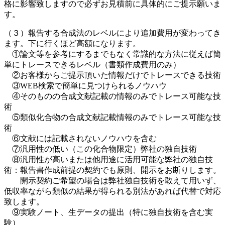
格に影響致しますので必ずお見積前に具体的にご提示願いま
す。
（３）報告する合成法のレベルにより追加費用が変わってき
ます。下に行くほど高額になります。
①論文等を参考にするまでもなく常識的な方法に従えば簡
単にトレースできるレベル（書類作成費用のみ）
②お客様からご提示頂いた情報だけでトレースできる技術
③WEB検索で簡単に見つけられるノウハウ
④そのものの合成文献記載の情報のみでトレース可能な技
術
⑤類似化合物の合成文献記載情報のみでトレース可能な技
術
⑥文献には記載されないノウハウを含む
⑦汎用性の低い（この化合物限定）弊社の独自技術
⑧汎用性が高いまたは他用途に活用可能な弊社の独自技
術：報告書作成前提の契約でも原則、開示をお断りします。
開示契約ご希望の場合は弊社独自技術を敢えて用いず、
低収率ながら類似の結果が得られる別法があれば代替で対応
致します。
⑨実験ノート、生データの提出（特に独自技術を含む実
験）