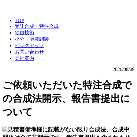
TOP
受託合成・特注合成
独自技術
小分・溶液調製
ピックアップ
お問い合わせ
会社案内
2026/08/09
ご依頼いただいた特注合成で
の合成法開示、報告書提出に
ついて
見積書備考欄に記載がない限り合成法、合成中