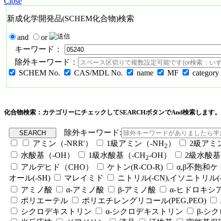
Close
新成化学開発品(SCHEM化合物)検索
and
or
キーワード：
除外キーワード：
SCHEM No.
CAS/MDL No.
name
MF
category
化合物検索：カテゴリーにチェックしてSEARCHボタンでAnd検索します。
除外キーワード:
アミン（-NRR'）
1級アミン（-NH
）
2級アミ
2
水酸基（-OH）
1級水酸基（-CH
-OH）
2級水酸基
2
アルデヒド（CHO）
ケトン(R-CO-R)
α,β不飽和
オール(-SH)
マレイミド
ニトリル(-CN),イソニトリル(-
アミノ酸
α-アミノ酸
β-アミノ酸
α-ヒドロキシ
ポリエーテル
ポリエチレングリコール(PEG,PEO)
シクロデキストリン
α-シクロデキストリン
β-シ