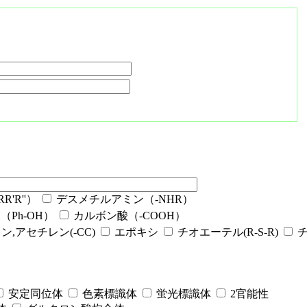
'R''）
デスメチルアミン（-NHR）
Ph-OH）
カルボン酸（-COOH）
ン,アセチレン(-CC)
エポキシ
チオエーテル(R-S-R)
安定同位体
色素標識体
蛍光標識体
2官能性