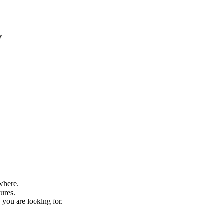
ty
where.
tures.
 you are looking for.