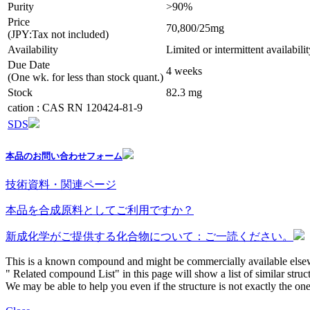
Purity
>90%
Price
70,800/25mg
(JPY:Tax not included)
Availability
Limited or intermittent availabili
Due Date
4 weeks
(One wk. for less than stock quant.)
Stock
82.3 mg
cation : CAS RN 120424-81-9
SDS
本品のお問い合わせフォーム
技術資料・関連ページ
本品を合成原料としてご利用ですか？
新成化学がご提供する化合物について：ご一読ください。
This is a known compound and might be commercially available else
" Related compound List" in this page will show a list of similar struc
We may be able to help you even if the structure is not exactly the one