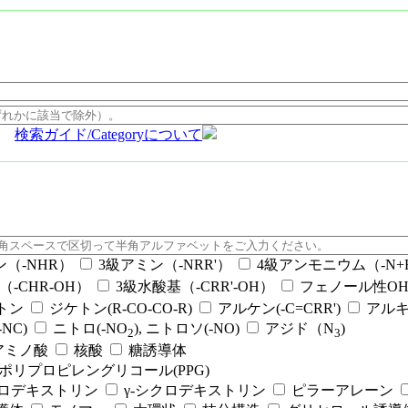
検索ガイド/Categoryについて
ン（-NHR）
3級アミン（-NRR'）
4級アンモニウム（-N+RR
（-CHR-OH）
3級水酸基（-CRR'-OH）
フェノール性OH（
ケトン
ジケトン(R-CO-CO-R)
アルケン(-C=CRR')
アルキ
NC)
ニトロ(-NO
), ニトロソ(-NO)
アジド（N
)
2
3
アミノ酸
核酸
糖誘導体
ポリプロピレングリコール(PPG)
クロデキストリン
γ-シクロデキストリン
ピラーアレーン