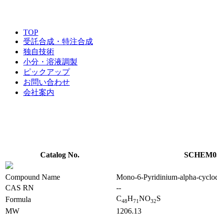
TOP
受託合成・特注合成
独自技術
小分・溶液調製
ピックアップ
お問い合わせ
会社案内
Catalog No.
SCHEM0
Compound Name
Mono-6-Pyridinium-alpha-cyclod
CAS RN
--
C
H
NO
S
Formula
4
8
7
1
3
2
MW
1206.13