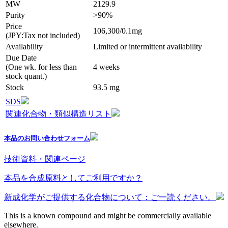
MW
2129.9
Purity
>90%
Price
106,300/0.1mg
(JPY:Tax not included)
Availability
Limited or intermittent availability
Due Date
(One wk. for less than
4 weeks
stock quant.)
Stock
93.5 mg
SDS
関連化合物・類似構造リスト
本品のお問い合わせフォーム
技術資料・関連ページ
本品を合成原料としてご利用ですか？
新成化学がご提供する化合物について：ご一読ください。
This is a known compound and might be commercially available
elsewhere.