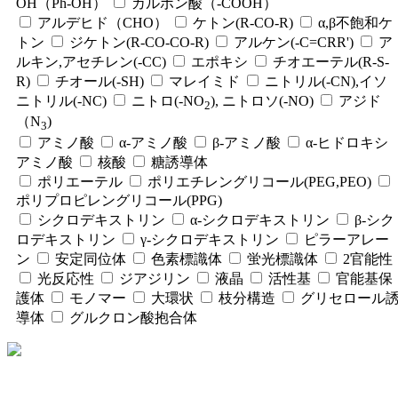
OH（Ph-OH）
カルボン酸（-COOH）
アルデヒド（CHO）
ケトン(R-CO-R)
α,β不飽和ケ
トン
ジケトン(R-CO-CO-R)
アルケン(-C=CRR')
ア
ルキン,アセチレン(-CC)
エポキシ
チオエーテル(R-S-
R)
チオール(-SH)
マレイミド
ニトリル(-CN),イソ
ニトリル(-NC)
ニトロ(-NO
), ニトロソ(-NO)
アジド
2
（N
)
3
アミノ酸
α-アミノ酸
β-アミノ酸
α-ヒドロキシ
アミノ酸
核酸
糖誘導体
ポリエーテル
ポリエチレングリコール(PEG,PEO)
ポリプロピレングリコール(PPG)
シクロデキストリン
α-シクロデキストリン
β-シク
ロデキストリン
γ-シクロデキストリン
ピラーアレー
ン
安定同位体
色素標識体
蛍光標識体
2官能性
光反応性
ジアジリン
液晶
活性基
官能基保
護体
モノマー
大環状
枝分構造
グリセロール
導体
グルクロン酸抱合体