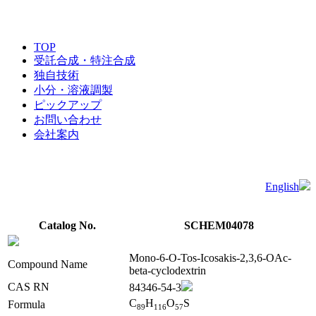
TOP
受託合成・特注合成
独自技術
小分・溶液調製
ピックアップ
お問い合わせ
会社案内
English
Catalog No.
SCHEM04078
Mono-6-O-Tos-Icosakis-2,3,6-OAc-
Compound Name
beta-cyclodextrin
CAS RN
84346-54-3
C
H
O
S
Formula
8
9
1
1
6
5
7