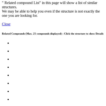
" Related compound List" in this page will show a list of similar
structures.
We may be able to help you even if the structure is not exactly the
one you are looking for.
Close
Related Compounds (Max. 25 compounds displayed) : Click the structure to show Details