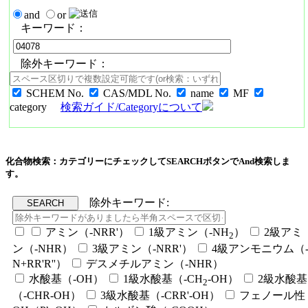
and
or
キーワード：
除外キーワード：
SCHEM No.
CAS/MDL No.
name
MF
category
検索ガイド/Categoryについて
化合物検索：カテゴリーにチェックしてSEARCHボタンでAnd検索しま
す。
除外キーワード:
アミン（-NRR'）
1級アミン（-NH
）
2級アミ
2
ン（-NHR）
3級アミン（-NRR'）
4級アンモニウム（
N+RR'R''）
デスメチルアミン（-NHR）
水酸基（-OH）
1級水酸基（-CH
-OH）
2級水酸基
2
（-CHR-OH）
3級水酸基（-CRR'-OH）
フェノール性