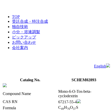
TOP
受託合成・特注合成
独自技術
小分・溶液調製
ピックアップ
お問い合わせ
会社案内
English
Catalog No.
SCHEM02893
Mono-6-O-Tos-beta-
Compound Name
cyclodextrin
CAS RN
67217-55-4
C
H
O
S
Formula
4
9
7
6
3
7