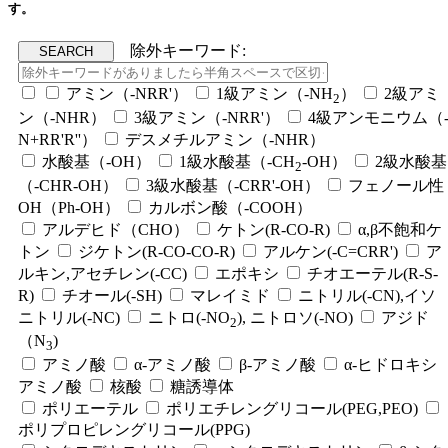
す。
除外キーワード:
アミン（-NRR'）
1級アミン（-NH
）
2級アミ
2
ン（-NHR）
3級アミン（-NRR'）
4級アンモニウム（
N+RR'R''）
デスメチルアミン（-NHR）
水酸基（-OH）
1級水酸基（-CH
-OH）
2級水酸基
2
（-CHR-OH）
3級水酸基（-CRR'-OH）
フェノール性
OH（Ph-OH）
カルボン酸（-COOH）
アルデヒド（CHO）
ケトン(R-CO-R)
α,β不飽和ケ
トン
ジケトン(R-CO-CO-R)
アルケン(-C=CRR')
ア
ルキン,アセチレン(-CC)
エポキシ
チオエーテル(R-S-
R)
チオール(-SH)
マレイミド
ニトリル(-CN),イソ
ニトリル(-NC)
ニトロ(-NO
), ニトロソ(-NO)
アジド
2
（N
)
3
アミノ酸
α-アミノ酸
β-アミノ酸
α-ヒドロキシ
アミノ酸
核酸
糖誘導体
ポリエーテル
ポリエチレングリコール(PEG,PEO)
ポリプロピレングリコール(PPG)