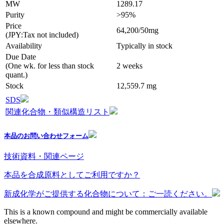
MW
1289.17
Purity
>95%
Price
64,200/50mg
(JPY:Tax not included)
Availability
Typically in stock
Due Date
(One wk. for less than stock
2 weeks
quant.)
Stock
12,559.7 mg
SDS
関連化合物・類似構造リスト
本品のお問い合わせフォーム
技術資料・関連ページ
本品を合成原料としてご利用ですか？
新成化学がご提供する化合物について：ご一読ください。
This is a known compound and might be commercially available
elsewhere.