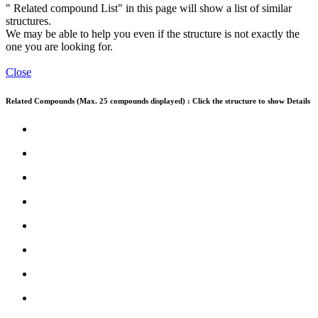
" Related compound List" in this page will show a list of similar
structures.
We may be able to help you even if the structure is not exactly the
one you are looking for.
Close
Related Compounds (Max. 25 compounds displayed) : Click the structure to show Details