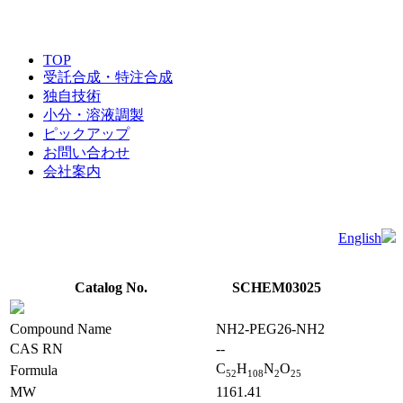
TOP
受託合成・特注合成
独自技術
小分・溶液調製
ピックアップ
お問い合わせ
会社案内
English
Catalog No.
SCHEM03025
Compound Name
NH2-PEG26-NH2
CAS RN
--
C
H
N
O
Formula
5
2
1
0
8
2
2
5
MW
1161.41