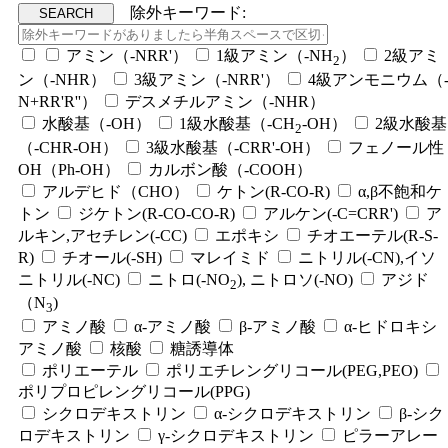
除外キーワード:
アミン（-NRR'）
1級アミン（-NH
）
2級アミ
2
ン（-NHR）
3級アミン（-NRR'）
4級アンモニウム（
N+RR'R''）
デスメチルアミン（-NHR）
水酸基（-OH）
1級水酸基（-CH
-OH）
2級水酸基
2
（-CHR-OH）
3級水酸基（-CRR'-OH）
フェノール性
OH（Ph-OH）
カルボン酸（-COOH）
アルデヒド（CHO）
ケトン(R-CO-R)
α,β不飽和ケ
トン
ジケトン(R-CO-CO-R)
アルケン(-C=CRR')
ア
ルキン,アセチレン(-CC)
エポキシ
チオエーテル(R-S-
R)
チオール(-SH)
マレイミド
ニトリル(-CN),イソ
ニトリル(-NC)
ニトロ(-NO
), ニトロソ(-NO)
アジド
2
（N
)
3
アミノ酸
α-アミノ酸
β-アミノ酸
α-ヒドロキシ
アミノ酸
核酸
糖誘導体
ポリエーテル
ポリエチレングリコール(PEG,PEO)
ポリプロピレングリコール(PPG)
シクロデキストリン
α-シクロデキストリン
β-シク
ロデキストリン
γ-シクロデキストリン
ピラーアレー