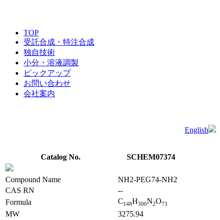
TOP
受託合成・特注合成
独自技術
小分・溶液調製
ピックアップ
お問い合わせ
会社案内
English
Catalog No.
SCHEM07374
Compound Name
NH2-PEG74-NH2
CAS RN
--
C
H
N
O
Formula
1
4
8
3
0
0
2
7
3
MW
3275.94