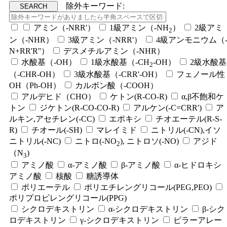
除外キーワード:
アミン（-NRR'）
1級アミン（-NH
）
2級アミ
2
ン（-NHR）
3級アミン（-NRR'）
4級アンモニウム（
N+RR'R''）
デスメチルアミン（-NHR）
水酸基（-OH）
1級水酸基（-CH
-OH）
2級水酸基
2
（-CHR-OH）
3級水酸基（-CRR'-OH）
フェノール性
OH（Ph-OH）
カルボン酸（-COOH）
アルデヒド（CHO）
ケトン(R-CO-R)
α,β不飽和ケ
トン
ジケトン(R-CO-CO-R)
アルケン(-C=CRR')
ア
ルキン,アセチレン(-CC)
エポキシ
チオエーテル(R-S-
R)
チオール(-SH)
マレイミド
ニトリル(-CN),イソ
ニトリル(-NC)
ニトロ(-NO
), ニトロソ(-NO)
アジド
2
（N
)
3
アミノ酸
α-アミノ酸
β-アミノ酸
α-ヒドロキシ
アミノ酸
核酸
糖誘導体
ポリエーテル
ポリエチレングリコール(PEG,PEO)
ポリプロピレングリコール(PPG)
シクロデキストリン
α-シクロデキストリン
β-シク
ロデキストリン
γ-シクロデキストリン
ピラーアレー