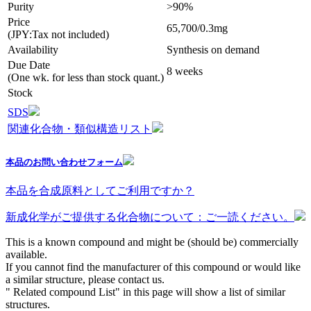
Purity
>90%
Price
65,700/0.3mg
(JPY:Tax not included)
Availability
Synthesis on demand
Due Date
8 weeks
(One wk. for less than stock quant.)
Stock
SDS
関連化合物・類似構造リスト
本品のお問い合わせフォーム
本品を合成原料としてご利用ですか？
新成化学がご提供する化合物について：ご一読ください。
This is a known compound and might be (should be) commercially
available.
If you cannot find the manufacturer of this compound or would like
a similar structure, please contact us.
" Related compound List" in this page will show a list of similar
structures.