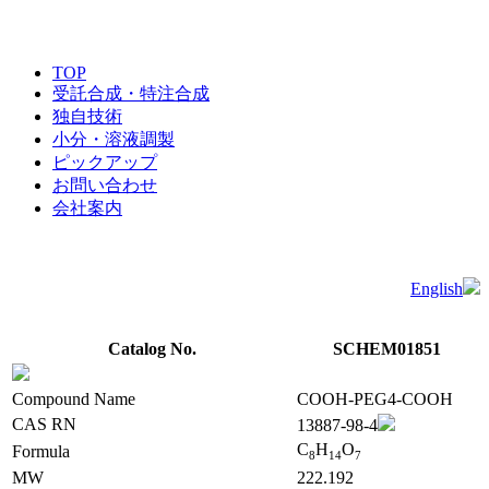
TOP
受託合成・特注合成
独自技術
小分・溶液調製
ピックアップ
お問い合わせ
会社案内
English
Catalog No.
SCHEM01851
Compound Name
COOH-PEG4-COOH
CAS RN
13887-98-4
C
H
O
Formula
8
1
4
7
MW
222.192