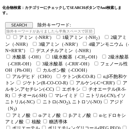
化合物検索：カテゴリーにチェックしてSEARCHボタンでAnd検索しま
す。
除外キーワード:
アミン（-NRR'）
1級アミン（-NH
）
2級アミ
2
ン（-NHR）
3級アミン（-NRR'）
4級アンモニウム（
N+RR'R''）
デスメチルアミン（-NHR）
水酸基（-OH）
1級水酸基（-CH
-OH）
2級水酸基
2
（-CHR-OH）
3級水酸基（-CRR'-OH）
フェノール性
OH（Ph-OH）
カルボン酸（-COOH）
アルデヒド（CHO）
ケトン(R-CO-R)
α,β不飽和ケ
トン
ジケトン(R-CO-CO-R)
アルケン(-C=CRR')
ア
ルキン,アセチレン(-CC)
エポキシ
チオエーテル(R-S-
R)
チオール(-SH)
マレイミド
ニトリル(-CN),イソ
ニトリル(-NC)
ニトロ(-NO
), ニトロソ(-NO)
アジド
2
（N
)
3
アミノ酸
α-アミノ酸
β-アミノ酸
α-ヒドロキシ
アミノ酸
核酸
糖誘導体
ポリエーテル
ポリエチレングリコール(PEG,PEO)