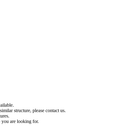
ilable.
imilar structure, please contact us.
tures.
 you are looking for.