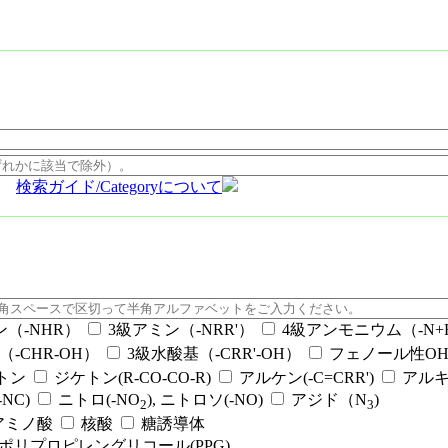
検索ガイド/Categoryについて
ン（-NHR）
3級アミン（-NRR'）
4級アンモニウム（-N+RR
（-CHR-OH）
3級水酸基（-CRR'-OH）
フェノール性OH（
ケトン
ジケトン(R-CO-CO-R)
アルケン(-C=CRR')
アルキ
NC)
ニトロ(-NO
), ニトロソ(-NO)
アジド（N
)
2
3
アミノ酸
核酸
糖誘導体
ポリプロピレングリコール(PPG)