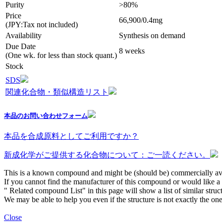
Purity
>80%
Price
66,900/0.4mg
(JPY:Tax not included)
Availability
Synthesis on demand
Due Date
8 weeks
(One wk. for less than stock quant.)
Stock
SDS
関連化合物・類似構造リスト
本品のお問い合わせフォーム
本品を合成原料としてご利用ですか？
新成化学がご提供する化合物について：ご一読ください。
This is a known compound and might be (should be) commercially ava
If you cannot find the manufacturer of this compound or would like a s
" Related compound List" in this page will show a list of similar struc
We may be able to help you even if the structure is not exactly the one
Close