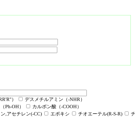
'R''）
デスメチルアミン（-NHR）
Ph-OH）
カルボン酸（-COOH）
ン,アセチレン(-CC)
エポキシ
チオエーテル(R-S-R)