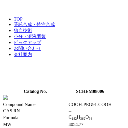
TOP
受託合成・特注合成
独自技術
小分・溶液調製
ピックアップ
お問い合わせ
会社案内
Catalog No.
SCHEM08006
Compound Name
COOH-PEG91-COOH
CAS RN
--
C
H
O
Formula
1
8
2
3
6
2
9
4
MW
4054.77