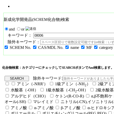
新成化学開発品(SCHEM化合物)検索
and
or
キーワード：
除外キーワード：
SCHEM No.
CAS/MDL No.
name
MF
category
化合物検索：カテゴリーにチェックしてSEARCHボタンでAnd検索します。
除外キーワード:
アミン（-NRR'）
1級アミン（-NH
）
2級アミ
2
水酸基（-OH）
1級水酸基（-CH
-OH）
2級水酸基
2
アルデヒド（CHO）
ケトン(R-CO-R)
α,β不飽和
オール(-SH)
マレイミド
ニトリル(-CN),イソニトリル(-
アミノ酸
α-アミノ酸
β-アミノ酸
α-ヒドロキシ
ポリエーテル
ポリエチレングリコール(PEG,PEO)