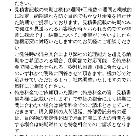
ださい。
見積書記載の納期は概ね2週間+工程数×2週間と機械的
に設定、納期遅れを防ぐ目的でもかなり余裕を持たせ
た納期でご提示しております。見積書記載の納期のみ
で発注を見送られるお客様が時々おられるのですが非
常に残念です。納期についてご要望がございましたら
臨機応変に対応いたしますのでお気軽にご相談くださ
い。
ご発注時の混み具合により弊社の処理能力を超える納
期をご希望される場合、①同額で対応可能、②特急料
金で間に合わせられる、③対応困難（間に合わない）
のいずれかで明確に回答させて頂きます。極力①で対
応させていただけるよう、社内調整いたしますのでお
気軽にご相談ください。
特急料金でご依頼頂いた案件（特急料金の旨、見積書
備考欄に記載いたします）で弊社の都合により納期に
間に合わない場合は通常料金でのご請求とさせていた
だきます。購入原料の入荷遅延、外部委託分析の遅
延、目的物の安定性起因で局面打開に多大の時間を要
する場合は納期遅れでも特急料金でのご請求となりま
す。