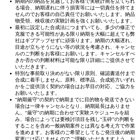
納期内の納品を見越してお客様で実験計画を立てられ
る場合、納期遅れに伴う損害等には一切責任を持てま
せんのでお客様の自己責任でお願いいたします。納品
物受領、検収後の実験計画を強くお願いいたします。
最初に設定した合成法につまずいても、多少の修正で
克服できる可能性がある限り納期を大幅に超えても弊
社はギブアップせずに頑張ります。納期の大幅遅れ、
目途が立ちそうにない等の状況を考慮され、キャンセ
ルのご判断をお客様にお願いします。キャンセルすべ
きか否かの判断材料は可能な限り詳細にご提供させて
いただきます。
特別な事前取り決めがない限り原則、確認書送付まで
合成に着手しません。原料、標準品、合成処方いずれ
かをご提供頂く契約の場合はお早目の対応、ご協力を
お願いいたします。
“納期厳守”の契約で納期までに目的物を発送できない
場合は一律キャンセルとなり、納期延長はありませ
ん。“厳守”の納期に合わせて実験スケジュールを組
み、場合によっては要検討項目を残し“玉砕”の判断を
することを含め一般納期案件とは異なる考え方で作業
を進めます。お客様のご希望としてもご発注後の納期
変更には応じませんのでご理解いただきますよう、お