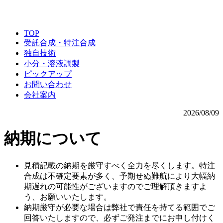
TOP
受託合成・特注合成
独自技術
小分・溶液調製
ピックアップ
お問い合わせ
会社案内
2026/08/09
納期について
見積記載の納期を厳守すべく全力を尽くします。特注
合成は不確定要素が多く、予期せぬ難航により大幅納
期遅れの可能性がございますのでご理解頂きますよ
う、お願いいたします。
納期厳守が必要な場合は弊社で責任を持てる範囲でご
回答いたしますので、必ずご発注までにお申し付けく