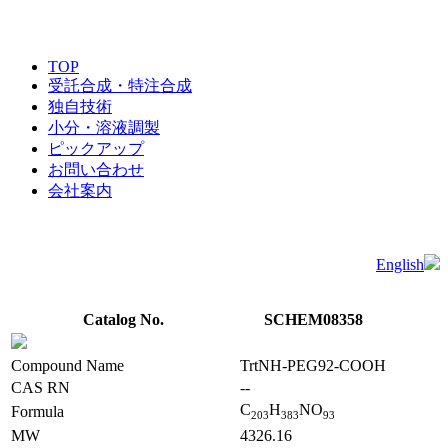
TOP
受託合成・特注合成
独自技術
小分・溶液調製
ピックアップ
お問い合わせ
会社案内
English
Catalog No.
SCHEM08358
Compound Name
TrtNH-PEG92-COOH
CAS RN
--
C
H
NO
Formula
2
0
3
3
8
3
9
3
MW
4326.16