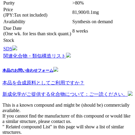
Purity
>80%
Price
81,900/0.1mg
(JPY:Tax not included)
Availability
Synthesis on demand
Due Date
8 weeks
(One wk. for less than stock quant.)
Stock
SDS
関連化合物・類似構造リスト
本品のお問い合わせフォーム
本品を合成原料としてご利用ですか？
新成化学がご提供する化合物について：ご一読ください。
This is a known compound and might be (should be) commercially
available.
If you cannot find the manufacturer of this compound or would like
a similar structure, please contact us.
" Related compound List" in this page will show a list of similar
structures.