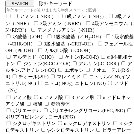
除外キーワード:
アミン（-NRR'）
1級アミン（-NH
）
2級アミ
2
ン（-NHR）
3級アミン（-NRR'）
4級アンモニウム（
N+RR'R''）
デスメチルアミン（-NHR）
水酸基（-OH）
1級水酸基（-CH
-OH）
2級水酸基
2
（-CHR-OH）
3級水酸基（-CRR'-OH）
フェノール性
OH（Ph-OH）
カルボン酸（-COOH）
アルデヒド（CHO）
ケトン(R-CO-R)
α,β不飽和ケ
トン
ジケトン(R-CO-CO-R)
アルケン(-C=CRR')
ア
ルキン,アセチレン(-CC)
エポキシ
チオエーテル(R-S-
R)
チオール(-SH)
マレイミド
ニトリル(-CN),イソ
ニトリル(-NC)
ニトロ(-NO
), ニトロソ(-NO)
アジド
2
（N
)
3
アミノ酸
α-アミノ酸
β-アミノ酸
α-ヒドロキシ
アミノ酸
核酸
糖誘導体
ポリエーテル
ポリエチレングリコール(PEG,PEO)
ポリプロピレングリコール(PPG)
シクロデキストリン
α-シクロデキストリン
β-シク
ロデキストリン
γ-シクロデキストリン
ピラーアレー