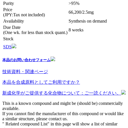
Purity
>95%
Price
66,200/2.5mg
(JPY:Tax not included)
Availability
Synthesis on demand
Due Date
8 weeks
(One wk. for less than stock quant.)
Stock
SDS
本品のお問い合わせフォーム
技術資料・関連ページ
本品を合成原料としてご利用ですか？
新成化学がご提供する化合物について：ご一読ください。
This is a known compound and might be (should be) commercially
available.
If you cannot find the manufacturer of this compound or would like
a similar structure, please contact us.
" Related compound List" in this page will show a list of similar