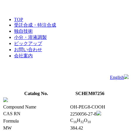
TOP
受託合成・特注合成
独自技術
小分・溶液調製
ピックアップ
お問い合わせ
会社案内
English
Catalog No.
SCHEM07256
Compound Name
OH-PEG8-COOH
CAS RN
2250056-27-8
C
H
O
Formula
1
6
3
2
1
0
MW
384.42