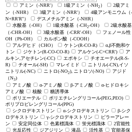
アミン（-NRR'）
1級アミン（-NH
）
2級アミ
2
ン（-NHR）
3級アミン（-NRR'）
4級アンモニウム（
N+RR'R''）
デスメチルアミン（-NHR）
水酸基（-OH）
1級水酸基（-CH
-OH）
2級水酸基
2
（-CHR-OH）
3級水酸基（-CRR'-OH）
フェノール性
OH（Ph-OH）
カルボン酸（-COOH）
アルデヒド（CHO）
ケトン(R-CO-R)
α,β不飽和ケ
トン
ジケトン(R-CO-CO-R)
アルケン(-C=CRR')
ア
ルキン,アセチレン(-CC)
エポキシ
チオエーテル(R-S-
R)
チオール(-SH)
マレイミド
ニトリル(-CN),イソ
ニトリル(-NC)
ニトロ(-NO
), ニトロソ(-NO)
アジド
2
（N
)
3
アミノ酸
α-アミノ酸
β-アミノ酸
α-ヒドロキシ
アミノ酸
核酸
糖誘導体
ポリエーテル
ポリエチレングリコール(PEG,PEO)
ポリプロピレングリコール(PPG)
シクロデキストリン
α-シクロデキストリン
β-シク
ロデキストリン
γ-シクロデキストリン
ピラーアレー
ン
安定同位体
色素標識体
蛍光標識体
2官能性
光反応性
ジアジリン
液晶
活性基
官能基保