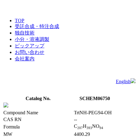
TOP
受託合成・特注合成
独自技術
小分・溶液調製
ピックアップ
お問い合わせ
会社案内
English
Catalog No.
SCHEM06750
Compound Name
TrtNH-PEG94-OH
CAS RN
--
C
H
NO
Formula
2
0
7
3
9
3
9
4
MW
4400.29