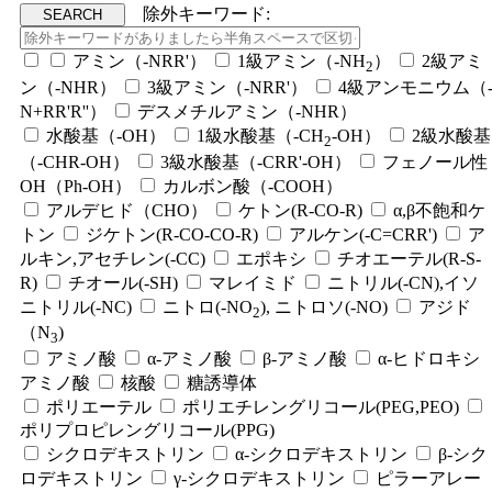
除外キーワード:
アミン（-NRR'）
1級アミン（-NH
）
2級アミ
2
ン（-NHR）
3級アミン（-NRR'）
4級アンモニウム（
N+RR'R''）
デスメチルアミン（-NHR）
水酸基（-OH）
1級水酸基（-CH
-OH）
2級水酸基
2
（-CHR-OH）
3級水酸基（-CRR'-OH）
フェノール性
OH（Ph-OH）
カルボン酸（-COOH）
アルデヒド（CHO）
ケトン(R-CO-R)
α,β不飽和ケ
トン
ジケトン(R-CO-CO-R)
アルケン(-C=CRR')
ア
ルキン,アセチレン(-CC)
エポキシ
チオエーテル(R-S-
R)
チオール(-SH)
マレイミド
ニトリル(-CN),イソ
ニトリル(-NC)
ニトロ(-NO
), ニトロソ(-NO)
アジド
2
（N
)
3
アミノ酸
α-アミノ酸
β-アミノ酸
α-ヒドロキシ
アミノ酸
核酸
糖誘導体
ポリエーテル
ポリエチレングリコール(PEG,PEO)
ポリプロピレングリコール(PPG)
シクロデキストリン
α-シクロデキストリン
β-シク
ロデキストリン
γ-シクロデキストリン
ピラーアレー