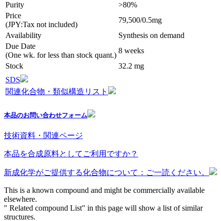
Purity
>80%
Price
79,500/0.5mg
(JPY:Tax not included)
Availability
Synthesis on demand
Due Date
8 weeks
(One wk. for less than stock quant.)
Stock
32.2 mg
SDS
関連化合物・類似構造リスト
本品のお問い合わせフォーム
技術資料・関連ページ
本品を合成原料としてご利用ですか？
新成化学がご提供する化合物について：ご一読ください。
This is a known compound and might be commercially available
elsewhere.
" Related compound List" in this page will show a list of similar
structures.