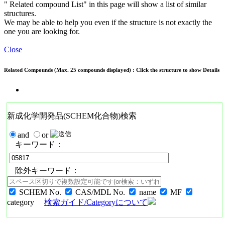
" Related compound List" in this page will show a list of similar
structures.
We may be able to help you even if the structure is not exactly the
one you are looking for.
Close
Related Compounds (Max. 25 compounds displayed) : Click the structure to show Details
新成化学開発品(SCHEM化合物)検索
and
or
キーワード：
除外キーワード：
SCHEM No.
CAS/MDL No.
name
MF
category
検索ガイド/Categoryについて