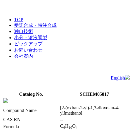
TOP
受託合成・特注合成
独自技術
小分・溶液調製
ピックアップ
お問い合わせ
会社案内
English
Catalog No.
SCHEM05817
[2-(oxiran-2-yl)-1,3-dioxolan-4-
Compound Name
yl]methanol
CAS RN
--
C
H
O
Formula
6
1
0
4