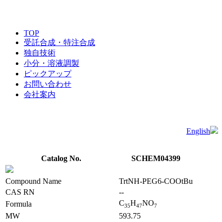
TOP
受託合成・特注合成
独自技術
小分・溶液調製
ピックアップ
お問い合わせ
会社案内
English
Catalog No.
SCHEM04399
Compound Name
TrtNH-PEG6-COOtBu
CAS RN
--
C
H
NO
Formula
3
5
4
7
7
MW
593.75