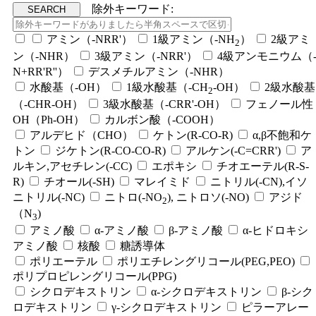
除外キーワード:
アミン（-NRR'）
1級アミン（-NH
）
2級アミ
2
ン（-NHR）
3級アミン（-NRR'）
4級アンモニウム（
N+RR'R''）
デスメチルアミン（-NHR）
水酸基（-OH）
1級水酸基（-CH
-OH）
2級水酸基
2
（-CHR-OH）
3級水酸基（-CRR'-OH）
フェノール性
OH（Ph-OH）
カルボン酸（-COOH）
アルデヒド（CHO）
ケトン(R-CO-R)
α,β不飽和ケ
トン
ジケトン(R-CO-CO-R)
アルケン(-C=CRR')
ア
ルキン,アセチレン(-CC)
エポキシ
チオエーテル(R-S-
R)
チオール(-SH)
マレイミド
ニトリル(-CN),イソ
ニトリル(-NC)
ニトロ(-NO
), ニトロソ(-NO)
アジド
2
（N
)
3
アミノ酸
α-アミノ酸
β-アミノ酸
α-ヒドロキシ
アミノ酸
核酸
糖誘導体
ポリエーテル
ポリエチレングリコール(PEG,PEO)
ポリプロピレングリコール(PPG)
シクロデキストリン
α-シクロデキストリン
β-シク
ロデキストリン
γ-シクロデキストリン
ピラーアレー