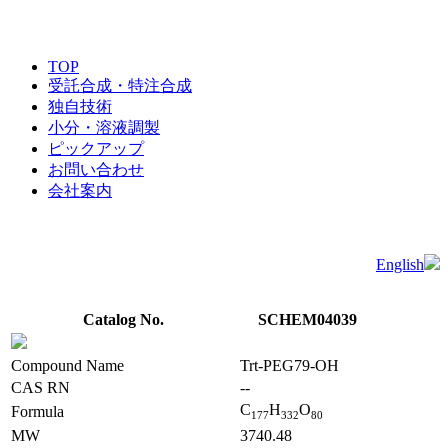
TOP
受託合成・特注合成
独自技術
小分・溶液調製
ピックアップ
お問い合わせ
会社案内
English
Catalog No.
SCHEM04039
Compound Name
Trt-PEG79-OH
CAS RN
--
C
H
O
Formula
1
7
7
3
3
2
8
0
MW
3740.48