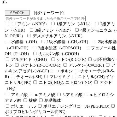
す。
除外キーワード:
アミン（-NRR'）
1級アミン（-NH
）
2級アミ
2
ン（-NHR）
3級アミン（-NRR'）
4級アンモニウム（
N+RR'R''）
デスメチルアミン（-NHR）
水酸基（-OH）
1級水酸基（-CH
-OH）
2級水酸基
2
（-CHR-OH）
3級水酸基（-CRR'-OH）
フェノール性
OH（Ph-OH）
カルボン酸（-COOH）
アルデヒド（CHO）
ケトン(R-CO-R)
α,β不飽和ケ
トン
ジケトン(R-CO-CO-R)
アルケン(-C=CRR')
ア
ルキン,アセチレン(-CC)
エポキシ
チオエーテル(R-S-
R)
チオール(-SH)
マレイミド
ニトリル(-CN),イソ
ニトリル(-NC)
ニトロ(-NO
), ニトロソ(-NO)
アジド
2
（N
)
3
アミノ酸
α-アミノ酸
β-アミノ酸
α-ヒドロキシ
アミノ酸
核酸
糖誘導体
ポリエーテル
ポリエチレングリコール(PEG,PEO)
ポリプロピレングリコール(PPG)