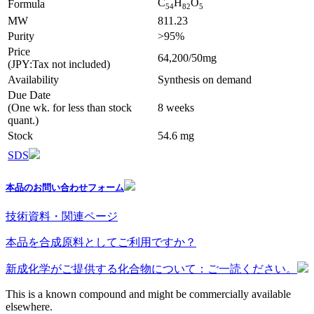
C
H
O
Formula
5
4
8
2
5
MW
811.23
Purity
>95%
Price
64,200/50mg
(JPY:Tax not included)
Availability
Synthesis on demand
Due Date
(One wk. for less than stock
8 weeks
quant.)
Stock
54.6 mg
SDS
本品のお問い合わせフォーム
技術資料・関連ページ
本品を合成原料としてご利用ですか？
新成化学がご提供する化合物について：ご一読ください。
This is a known compound and might be commercially available
elsewhere.