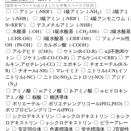
アミン（-NRR'）
1級アミン（-NH
）
2級アミ
2
ン（-NHR）
3級アミン（-NRR'）
4級アンモニウム（
N+RR'R''）
デスメチルアミン（-NHR）
水酸基（-OH）
1級水酸基（-CH
-OH）
2級水酸基
2
（-CHR-OH）
3級水酸基（-CRR'-OH）
フェノール性
OH（Ph-OH）
カルボン酸（-COOH）
アルデヒド（CHO）
ケトン(R-CO-R)
α,β不飽和ケ
トン
ジケトン(R-CO-CO-R)
アルケン(-C=CRR')
ア
ルキン,アセチレン(-CC)
エポキシ
チオエーテル(R-S-
R)
チオール(-SH)
マレイミド
ニトリル(-CN),イソ
ニトリル(-NC)
ニトロ(-NO
), ニトロソ(-NO)
アジド
2
（N
)
3
アミノ酸
α-アミノ酸
β-アミノ酸
α-ヒドロキシ
アミノ酸
核酸
糖誘導体
ポリエーテル
ポリエチレングリコール(PEG,PEO)
ポリプロピレングリコール(PPG)
シクロデキストリン
α-シクロデキストリン
β-シク
ロデキストリン
γ-シクロデキストリン
ピラーアレー
ン
安定同位体
色素標識体
蛍光標識体
2官能性