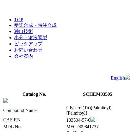
TOP
受託合成・特注合成
独自技術
小分・溶液調製
ピックアップ
お問い合わせ
会社案内
English
Catalog No.
SCHEM03505
Glycerol(Trt)(Palmitoyl)
Compound Name
[Palmitoyl}
CAS RN
103504-57-0
MDL No.
MFCD09841737