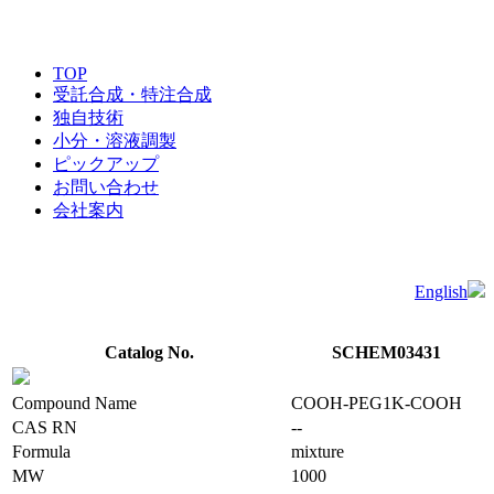
TOP
受託合成・特注合成
独自技術
小分・溶液調製
ピックアップ
お問い合わせ
会社案内
English
Catalog No.
SCHEM03431
Compound Name
COOH-PEG1K-COOH
CAS RN
--
Formula
mixture
MW
1000