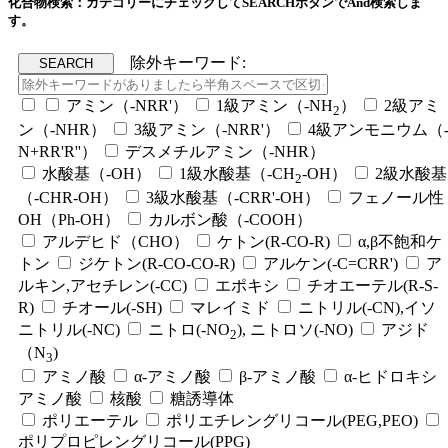
化合物検索：カテゴリーにチェックしてSEARCHボタンでAnd検索しま
す。
除外キーワード:
アミン（-NRR'）
1級アミン（-NH
）
2級アミ
2
ン（-NHR）
3級アミン（-NRR'）
4級アンモニウム（
N+RR'R''）
デスメチルアミン（-NHR）
水酸基（-OH）
1級水酸基（-CH
-OH）
2級水酸基
2
（-CHR-OH）
3級水酸基（-CRR'-OH）
フェノール性
OH（Ph-OH）
カルボン酸（-COOH）
アルデヒド（CHO）
ケトン(R-CO-R)
α,β不飽和ケ
トン
ジケトン(R-CO-CO-R)
アルケン(-C=CRR')
ア
ルキン,アセチレン(-CC)
エポキシ
チオエーテル(R-S-
R)
チオール(-SH)
マレイミド
ニトリル(-CN),イソ
ニトリル(-NC)
ニトロ(-NO
), ニトロソ(-NO)
アジド
2
（N
)
3
アミノ酸
α-アミノ酸
β-アミノ酸
α-ヒドロキシ
アミノ酸
核酸
糖誘導体
ポリエーテル
ポリエチレングリコール(PEG,PEO)
ポリプロピレングリコール(PPG)