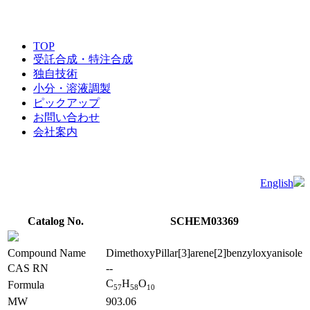
TOP
受託合成・特注合成
独自技術
小分・溶液調製
ピックアップ
お問い合わせ
会社案内
English
Catalog No.
SCHEM03369
Compound Name
DimethoxyPillar[3]arene[2]benzyloxyanisole
CAS RN
--
C
H
O
Formula
5
7
5
8
1
0
MW
903.06