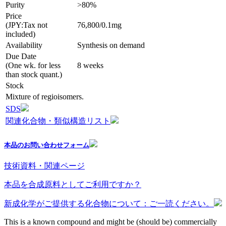
Purity
>80%
Price
(JPY:Tax not
76,800/0.1mg
included)
Availability
Synthesis on demand
Due Date
(One wk. for less
8 weeks
than stock quant.)
Stock
Mixture of regioisomers.
SDS
関連化合物・類似構造リスト
本品のお問い合わせフォーム
技術資料・関連ページ
本品を合成原料としてご利用ですか？
新成化学がご提供する化合物について：ご一読ください。
This is a known compound and might be (should be) commercially