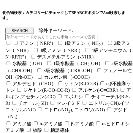
化合物検索：カテゴリーにチェックしてSEARCHボタンでAnd検索しま
す。
除外キーワード:
アミン（-NRR'）
1級アミン（-NH
）
2級アミ
2
ン（-NHR）
3級アミン（-NRR'）
4級アンモニウム（
N+RR'R''）
デスメチルアミン（-NHR）
水酸基（-OH）
1級水酸基（-CH
-OH）
2級水酸基
2
（-CHR-OH）
3級水酸基（-CRR'-OH）
フェノール性
OH（Ph-OH）
カルボン酸（-COOH）
アルデヒド（CHO）
ケトン(R-CO-R)
α,β不飽和ケ
トン
ジケトン(R-CO-CO-R)
アルケン(-C=CRR')
ア
ルキン,アセチレン(-CC)
エポキシ
チオエーテル(R-S-
R)
チオール(-SH)
マレイミド
ニトリル(-CN),イソ
ニトリル(-NC)
ニトロ(-NO
), ニトロソ(-NO)
アジド
2
（N
)
3
アミノ酸
α-アミノ酸
β-アミノ酸
α-ヒドロキシ
アミノ酸
核酸
糖誘導体