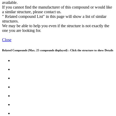
available.
If you cannot find the manufacturer of this compound or would like
a similar structure, please contact us.
" Related compound List" in this page will show a list of similar
structures.
We may be able to help you even if the structure is not exactly the
one you are looking for.
Close
Related Compounds (Max. 25 compounds displayed) : Click the structure to show Details