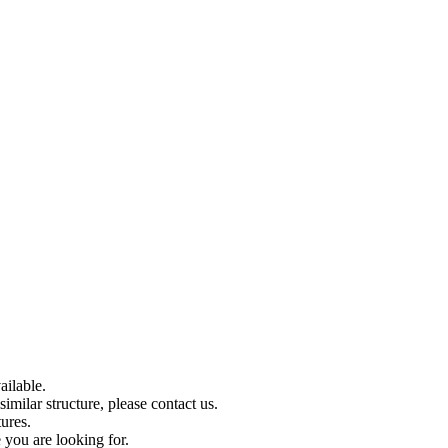
ilable.
imilar structure, please contact us.
tures.
 you are looking for.