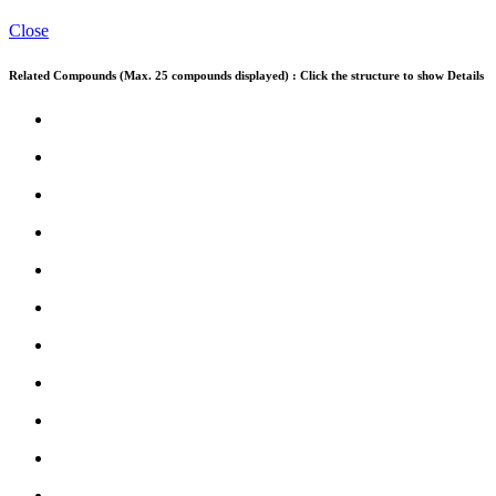
Close
Related Compounds (Max. 25 compounds displayed) : Click the structure to show Details