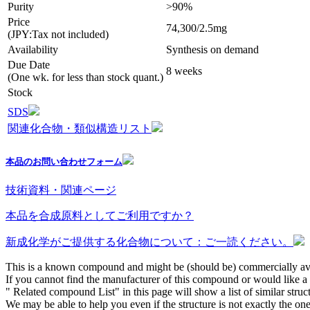
Purity
>90%
Price
74,300/2.5mg
(JPY:Tax not included)
Availability
Synthesis on demand
Due Date
8 weeks
(One wk. for less than stock quant.)
Stock
SDS
関連化合物・類似構造リスト
本品のお問い合わせフォーム
技術資料・関連ページ
本品を合成原料としてご利用ですか？
新成化学がご提供する化合物について：ご一読ください。
This is a known compound and might be (should be) commercially ava
If you cannot find the manufacturer of this compound or would like a s
" Related compound List" in this page will show a list of similar struc
We may be able to help you even if the structure is not exactly the one