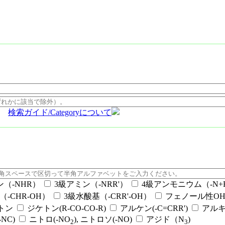
検索ガイド/Categoryについて
ン（-NHR）
3級アミン（-NRR'）
4級アンモニウム（-N+RR
（-CHR-OH）
3級水酸基（-CRR'-OH）
フェノール性OH（
ケトン
ジケトン(R-CO-CO-R)
アルケン(-C=CRR')
アルキ
NC)
ニトロ(-NO
), ニトロソ(-NO)
アジド（N
)
2
3