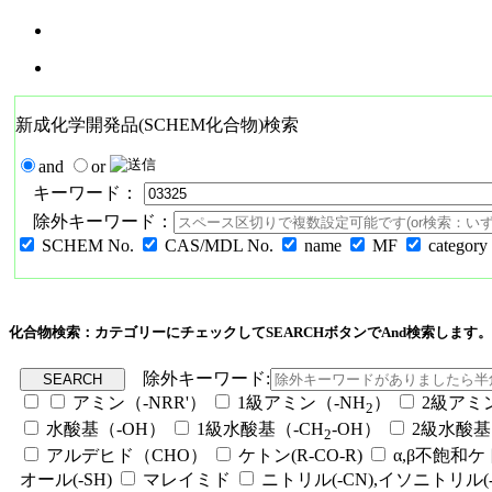
新成化学開発品(SCHEM化合物)検索
and
or
キーワード：
除外キーワード：
SCHEM No.
CAS/MDL No.
name
MF
category
化合物検索：カテゴリーにチェックしてSEARCHボタンでAnd検索します。
除外キーワード:
アミン（-NRR'）
1級アミン（-NH
）
2級アミ
2
水酸基（-OH）
1級水酸基（-CH
-OH）
2級水酸基
2
アルデヒド（CHO）
ケトン(R-CO-R)
α,β不飽和
オール(-SH)
マレイミド
ニトリル(-CN),イソニトリル(-