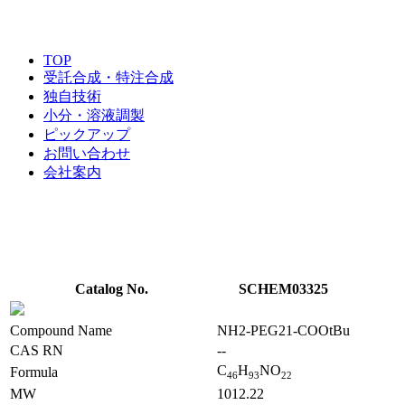
TOP
受託合成・特注合成
独自技術
小分・溶液調製
ピックアップ
お問い合わせ
会社案内
Catalog No.
SCHEM03325
Compound Name
NH2-PEG21-COOtBu
CAS RN
--
C
H
NO
Formula
4
6
9
3
2
2
MW
1012.22