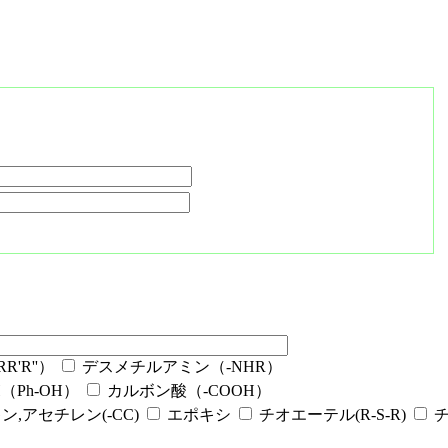
'R''）
デスメチルアミン（-NHR）
Ph-OH）
カルボン酸（-COOH）
ン,アセチレン(-CC)
エポキシ
チオエーテル(R-S-R)