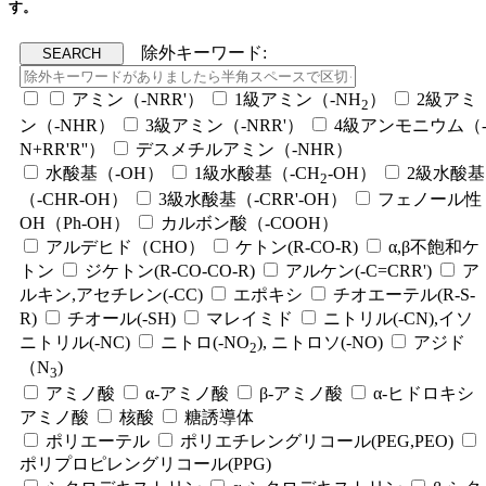
す。
除外キーワード:
アミン（-NRR'）
1級アミン（-NH
）
2級アミ
2
ン（-NHR）
3級アミン（-NRR'）
4級アンモニウム（
N+RR'R''）
デスメチルアミン（-NHR）
水酸基（-OH）
1級水酸基（-CH
-OH）
2級水酸基
2
（-CHR-OH）
3級水酸基（-CRR'-OH）
フェノール性
OH（Ph-OH）
カルボン酸（-COOH）
アルデヒド（CHO）
ケトン(R-CO-R)
α,β不飽和ケ
トン
ジケトン(R-CO-CO-R)
アルケン(-C=CRR')
ア
ルキン,アセチレン(-CC)
エポキシ
チオエーテル(R-S-
R)
チオール(-SH)
マレイミド
ニトリル(-CN),イソ
ニトリル(-NC)
ニトロ(-NO
), ニトロソ(-NO)
アジド
2
（N
)
3
アミノ酸
α-アミノ酸
β-アミノ酸
α-ヒドロキシ
アミノ酸
核酸
糖誘導体
ポリエーテル
ポリエチレングリコール(PEG,PEO)
ポリプロピレングリコール(PPG)