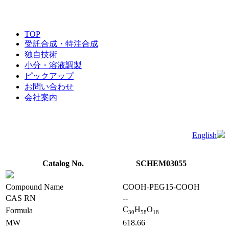
TOP
受託合成・特注合成
独自技術
小分・溶液調製
ピックアップ
お問い合わせ
会社案内
English
Catalog No.
SCHEM03055
Compound Name
COOH-PEG15-COOH
CAS RN
--
C
H
O
Formula
3
0
5
8
1
8
MW
618.66