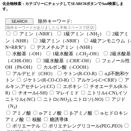
化合物検索：カテゴリーにチェックしてSEARCHボタンでAnd検索しま
す。
除外キーワード:
アミン（-NRR'）
1級アミン（-NH
）
2級アミ
2
ン（-NHR）
3級アミン（-NRR'）
4級アンモニウム（
N+RR'R''）
デスメチルアミン（-NHR）
水酸基（-OH）
1級水酸基（-CH
-OH）
2級水酸基
2
（-CHR-OH）
3級水酸基（-CRR'-OH）
フェノール性
OH（Ph-OH）
カルボン酸（-COOH）
アルデヒド（CHO）
ケトン(R-CO-R)
α,β不飽和ケ
トン
ジケトン(R-CO-CO-R)
アルケン(-C=CRR')
ア
ルキン,アセチレン(-CC)
エポキシ
チオエーテル(R-S-
R)
チオール(-SH)
マレイミド
ニトリル(-CN),イソ
ニトリル(-NC)
ニトロ(-NO
), ニトロソ(-NO)
アジド
2
（N
)
3
アミノ酸
α-アミノ酸
β-アミノ酸
α-ヒドロキシ
アミノ酸
核酸
糖誘導体
ポリエーテル
ポリエチレングリコール(PEG,PEO)