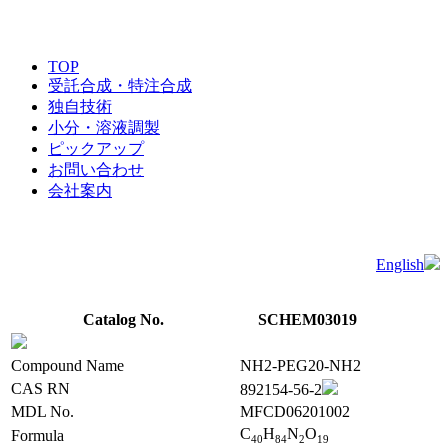
TOP
受託合成・特注合成
独自技術
小分・溶液調製
ピックアップ
お問い合わせ
会社案内
English
Catalog No.
SCHEM03019
Compound Name
NH2-PEG20-NH2
CAS RN
892154-56-2
MDL No.
MFCD06201002
C
H
N
O
Formula
4
0
8
4
2
1
9