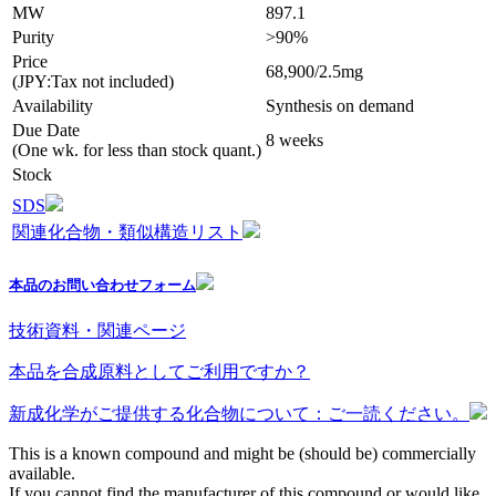
MW
897.1
Purity
>90%
Price
68,900/2.5mg
(JPY:Tax not included)
Availability
Synthesis on demand
Due Date
8 weeks
(One wk. for less than stock quant.)
Stock
SDS
関連化合物・類似構造リスト
本品のお問い合わせフォーム
技術資料・関連ページ
本品を合成原料としてご利用ですか？
新成化学がご提供する化合物について：ご一読ください。
This is a known compound and might be (should be) commercially
available.
If you cannot find the manufacturer of this compound or would like