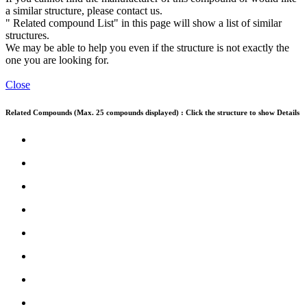
a similar structure, please contact us.
" Related compound List" in this page will show a list of similar
structures.
We may be able to help you even if the structure is not exactly the
one you are looking for.
Close
Related Compounds (Max. 25 compounds displayed) : Click the structure to show Details