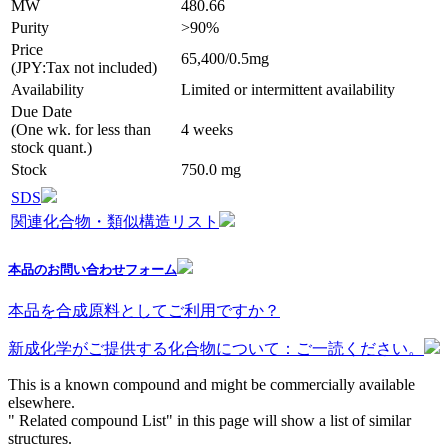
MW
480.66
Purity
>90%
Price
65,400/0.5mg
(JPY:Tax not included)
Availability
Limited or intermittent availability
Due Date
(One wk. for less than
4 weeks
stock quant.)
Stock
750.0 mg
SDS
関連化合物・類似構造リスト
本品のお問い合わせフォーム
本品を合成原料としてご利用ですか？
新成化学がご提供する化合物について：ご一読ください。
This is a known compound and might be commercially available
elsewhere.
" Related compound List" in this page will show a list of similar
structures.