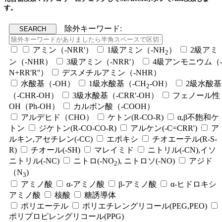
す。
除外キーワード:
アミン（-NRR'）
1級アミン（-NH
）
2級アミ
2
ン（-NHR）
3級アミン（-NRR'）
4級アンモニウム（
N+RR'R''）
デスメチルアミン（-NHR）
水酸基（-OH）
1級水酸基（-CH
-OH）
2級水酸基
2
（-CHR-OH）
3級水酸基（-CRR'-OH）
フェノール性
OH（Ph-OH）
カルボン酸（-COOH）
アルデヒド（CHO）
ケトン(R-CO-R)
α,β不飽和ケ
トン
ジケトン(R-CO-CO-R)
アルケン(-C=CRR')
ア
ルキン,アセチレン(-CC)
エポキシ
チオエーテル(R-S-
R)
チオール(-SH)
マレイミド
ニトリル(-CN),イソ
ニトリル(-NC)
ニトロ(-NO
), ニトロソ(-NO)
アジド
2
（N
)
3
アミノ酸
α-アミノ酸
β-アミノ酸
α-ヒドロキシ
アミノ酸
核酸
糖誘導体
ポリエーテル
ポリエチレングリコール(PEG,PEO)
ポリプロピレングリコール(PPG)