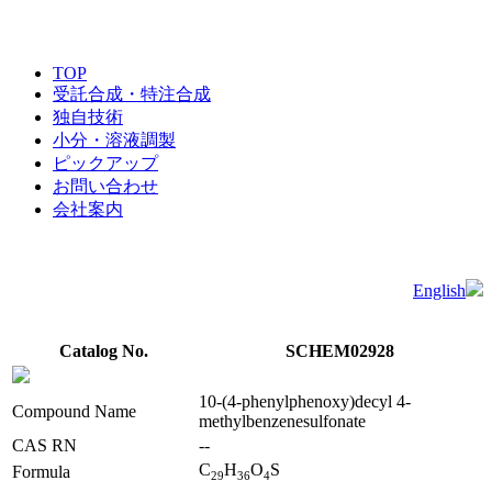
TOP
受託合成・特注合成
独自技術
小分・溶液調製
ピックアップ
お問い合わせ
会社案内
English
Catalog No.
SCHEM02928
10-(4-phenylphenoxy)decyl 4-
Compound Name
methylbenzenesulfonate
CAS RN
--
C
H
O
S
Formula
2
9
3
6
4