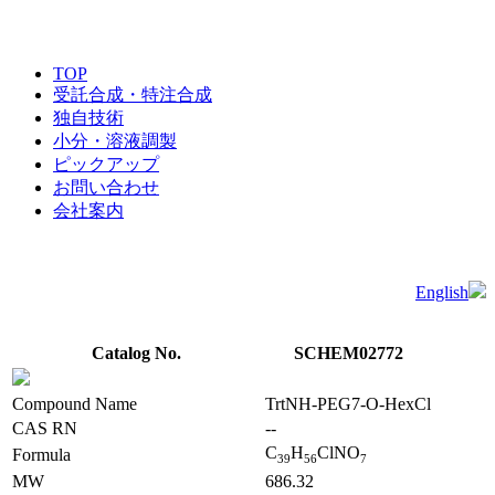
TOP
受託合成・特注合成
独自技術
小分・溶液調製
ピックアップ
お問い合わせ
会社案内
English
Catalog No.
SCHEM02772
Compound Name
TrtNH-PEG7-O-HexCl
CAS RN
--
C
H
ClNO
Formula
3
9
5
6
7
MW
686.32