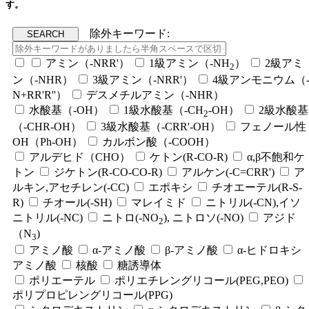
す。
除外キーワード:
アミン（-NRR'）
1級アミン（-NH
）
2級アミ
2
ン（-NHR）
3級アミン（-NRR'）
4級アンモニウム（
N+RR'R''）
デスメチルアミン（-NHR）
水酸基（-OH）
1級水酸基（-CH
-OH）
2級水酸基
2
（-CHR-OH）
3級水酸基（-CRR'-OH）
フェノール性
OH（Ph-OH）
カルボン酸（-COOH）
アルデヒド（CHO）
ケトン(R-CO-R)
α,β不飽和ケ
トン
ジケトン(R-CO-CO-R)
アルケン(-C=CRR')
ア
ルキン,アセチレン(-CC)
エポキシ
チオエーテル(R-S-
R)
チオール(-SH)
マレイミド
ニトリル(-CN),イソ
ニトリル(-NC)
ニトロ(-NO
), ニトロソ(-NO)
アジド
2
（N
)
3
アミノ酸
α-アミノ酸
β-アミノ酸
α-ヒドロキシ
アミノ酸
核酸
糖誘導体
ポリエーテル
ポリエチレングリコール(PEG,PEO)
ポリプロピレングリコール(PPG)