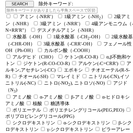
除外キーワード:
アミン（-NRR'）
1級アミン（-NH
）
2級アミ
2
ン（-NHR）
3級アミン（-NRR'）
4級アンモニウム（
N+RR'R''）
デスメチルアミン（-NHR）
水酸基（-OH）
1級水酸基（-CH
-OH）
2級水酸基
2
（-CHR-OH）
3級水酸基（-CRR'-OH）
フェノール性
OH（Ph-OH）
カルボン酸（-COOH）
アルデヒド（CHO）
ケトン(R-CO-R)
α,β不飽和ケ
トン
ジケトン(R-CO-CO-R)
アルケン(-C=CRR')
ア
ルキン,アセチレン(-CC)
エポキシ
チオエーテル(R-S-
R)
チオール(-SH)
マレイミド
ニトリル(-CN),イソ
ニトリル(-NC)
ニトロ(-NO
), ニトロソ(-NO)
アジド
2
（N
)
3
アミノ酸
α-アミノ酸
β-アミノ酸
α-ヒドロキシ
アミノ酸
核酸
糖誘導体
ポリエーテル
ポリエチレングリコール(PEG,PEO)
ポリプロピレングリコール(PPG)
シクロデキストリン
α-シクロデキストリン
β-シク
ロデキストリン
γ-シクロデキストリン
ピラーアレー