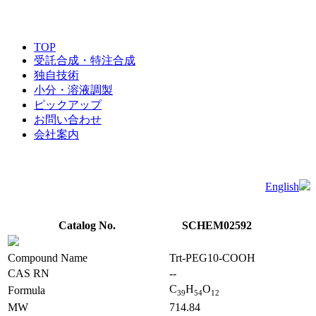
TOP
受託合成・特注合成
独自技術
小分・溶液調製
ピックアップ
お問い合わせ
会社案内
English
Catalog No.
SCHEM02592
Compound Name
Trt-PEG10-COOH
CAS RN
--
C
H
O
Formula
3
9
5
4
1
2
MW
714.84