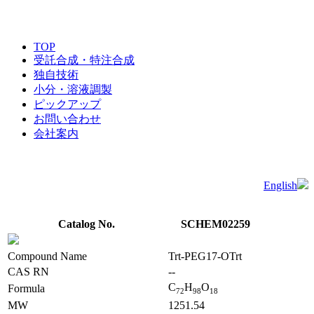
TOP
受託合成・特注合成
独自技術
小分・溶液調製
ピックアップ
お問い合わせ
会社案内
English
Catalog No.
SCHEM02259
Compound Name
Trt-PEG17-OTrt
CAS RN
--
C
H
O
Formula
7
2
9
8
1
8
MW
1251.54