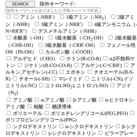
除外キーワード:
アミン（-NRR'）
1級アミン（-NH
）
2級アミ
2
ン（-NHR）
3級アミン（-NRR'）
4級アンモニウム（
N+RR'R''）
デスメチルアミン（-NHR）
水酸基（-OH）
1級水酸基（-CH
-OH）
2級水酸基
2
（-CHR-OH）
3級水酸基（-CRR'-OH）
フェノール性
OH（Ph-OH）
カルボン酸（-COOH）
アルデヒド（CHO）
ケトン(R-CO-R)
α,β不飽和ケ
トン
ジケトン(R-CO-CO-R)
アルケン(-C=CRR')
ア
ルキン,アセチレン(-CC)
エポキシ
チオエーテル(R-S-
R)
チオール(-SH)
マレイミド
ニトリル(-CN),イソ
ニトリル(-NC)
ニトロ(-NO
), ニトロソ(-NO)
アジド
2
（N
)
3
アミノ酸
α-アミノ酸
β-アミノ酸
α-ヒドロキシ
アミノ酸
核酸
糖誘導体
ポリエーテル
ポリエチレングリコール(PEG,PEO)
ポリプロピレングリコール(PPG)
シクロデキストリン
α-シクロデキストリン
β-シク
ロデキストリン
γ-シクロデキストリン
ピラーアレー