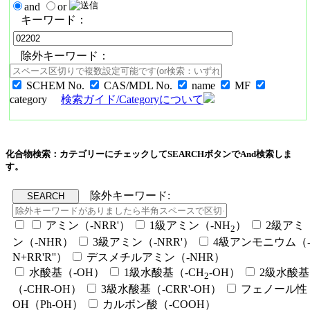
and
or
キーワード：
除外キーワード：
SCHEM No.
CAS/MDL No.
name
MF
category
検索ガイド/Categoryについて
化合物検索：カテゴリーにチェックしてSEARCHボタンでAnd検索しま
す。
除外キーワード:
アミン（-NRR'）
1級アミン（-NH
）
2級アミ
2
ン（-NHR）
3級アミン（-NRR'）
4級アンモニウム（
N+RR'R''）
デスメチルアミン（-NHR）
水酸基（-OH）
1級水酸基（-CH
-OH）
2級水酸基
2
（-CHR-OH）
3級水酸基（-CRR'-OH）
フェノール性
OH（Ph-OH）
カルボン酸（-COOH）