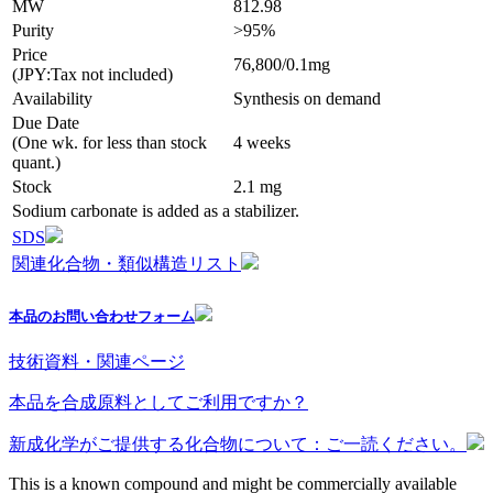
MW
812.98
Purity
>95%
Price
76,800/0.1mg
(JPY:Tax not included)
Availability
Synthesis on demand
Due Date
(One wk. for less than stock
4 weeks
quant.)
Stock
2.1 mg
Sodium carbonate is added as a stabilizer.
SDS
関連化合物・類似構造リスト
本品のお問い合わせフォーム
技術資料・関連ページ
本品を合成原料としてご利用ですか？
新成化学がご提供する化合物について：ご一読ください。
This is a known compound and might be commercially available