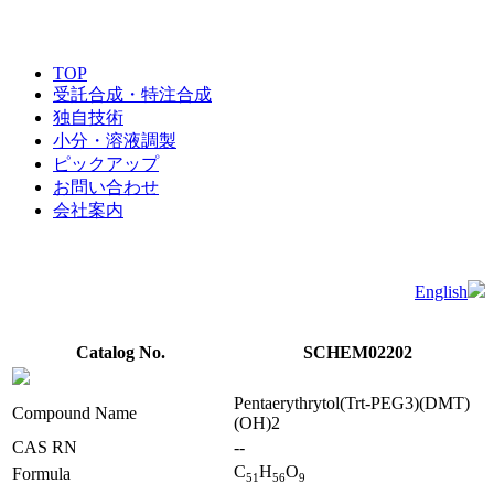
TOP
受託合成・特注合成
独自技術
小分・溶液調製
ピックアップ
お問い合わせ
会社案内
English
Catalog No.
SCHEM02202
Pentaerythrytol(Trt-PEG3)(DMT)
Compound Name
(OH)2
CAS RN
--
C
H
O
Formula
5
1
5
6
9