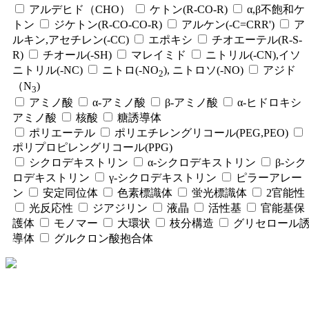
アルデヒド（CHO）
ケトン(R-CO-R)
α,β不飽和ケ
トン
ジケトン(R-CO-CO-R)
アルケン(-C=CRR')
ア
ルキン,アセチレン(-CC)
エポキシ
チオエーテル(R-S-
R)
チオール(-SH)
マレイミド
ニトリル(-CN),イソ
ニトリル(-NC)
ニトロ(-NO
), ニトロソ(-NO)
アジド
2
（N
)
3
アミノ酸
α-アミノ酸
β-アミノ酸
α-ヒドロキシ
アミノ酸
核酸
糖誘導体
ポリエーテル
ポリエチレングリコール(PEG,PEO)
ポリプロピレングリコール(PPG)
シクロデキストリン
α-シクロデキストリン
β-シク
ロデキストリン
γ-シクロデキストリン
ピラーアレー
ン
安定同位体
色素標識体
蛍光標識体
2官能性
光反応性
ジアジリン
液晶
活性基
官能基保
護体
モノマー
大環状
枝分構造
グリセロール
導体
グルクロン酸抱合体