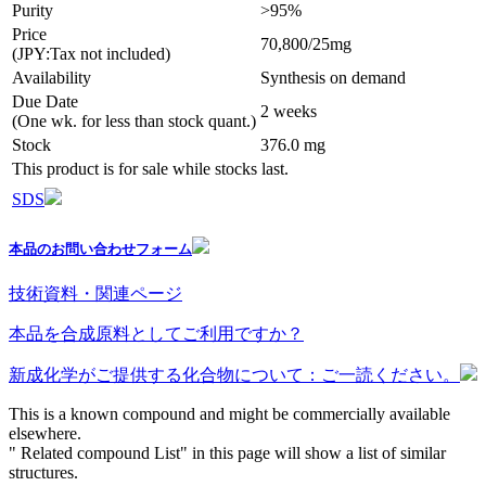
Purity
>95%
Price
70,800/25mg
(JPY:Tax not included)
Availability
Synthesis on demand
Due Date
2 weeks
(One wk. for less than stock quant.)
Stock
376.0 mg
This product is for sale while stocks last.
SDS
本品のお問い合わせフォーム
技術資料・関連ページ
本品を合成原料としてご利用ですか？
新成化学がご提供する化合物について：ご一読ください。
This is a known compound and might be commercially available
elsewhere.
" Related compound List" in this page will show a list of similar
structures.