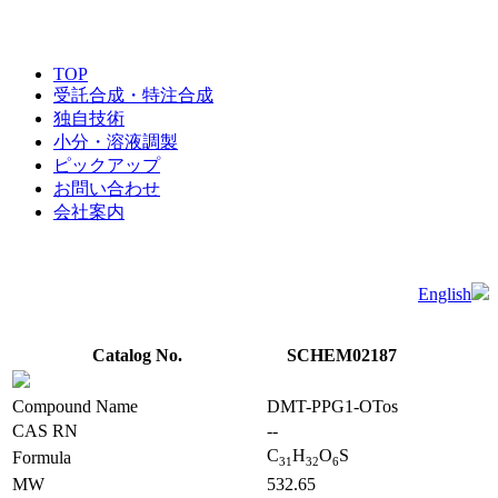
TOP
受託合成・特注合成
独自技術
小分・溶液調製
ピックアップ
お問い合わせ
会社案内
English
Catalog No.
SCHEM02187
Compound Name
DMT-PPG1-OTos
CAS RN
--
C
H
O
S
Formula
3
1
3
2
6
MW
532.65