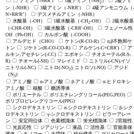
アミン（-NRR'）
1級アミン（-NH
）
2級アミ
2
ン（-NHR）
3級アミン（-NRR'）
4級アンモニウム（
N+RR'R''）
デスメチルアミン（-NHR）
水酸基（-OH）
1級水酸基（-CH
-OH）
2級水酸基
2
（-CHR-OH）
3級水酸基（-CRR'-OH）
フェノール性
OH（Ph-OH）
カルボン酸（-COOH）
アルデヒド（CHO）
ケトン(R-CO-R)
α,β不飽和ケ
トン
ジケトン(R-CO-CO-R)
アルケン(-C=CRR')
ア
ルキン,アセチレン(-CC)
エポキシ
チオエーテル(R-S-
R)
チオール(-SH)
マレイミド
ニトリル(-CN),イソ
ニトリル(-NC)
ニトロ(-NO
), ニトロソ(-NO)
アジド
2
（N
)
3
アミノ酸
α-アミノ酸
β-アミノ酸
α-ヒドロキシ
アミノ酸
核酸
糖誘導体
ポリエーテル
ポリエチレングリコール(PEG,PEO)
ポリプロピレングリコール(PPG)
シクロデキストリン
α-シクロデキストリン
β-シク
ロデキストリン
γ-シクロデキストリン
ピラーアレー
ン
安定同位体
色素標識体
蛍光標識体
2官能性
光反応性
ジアジリン
液晶
活性基
官能基保
護体
モノマー
大環状
枝分構造
グリセロール