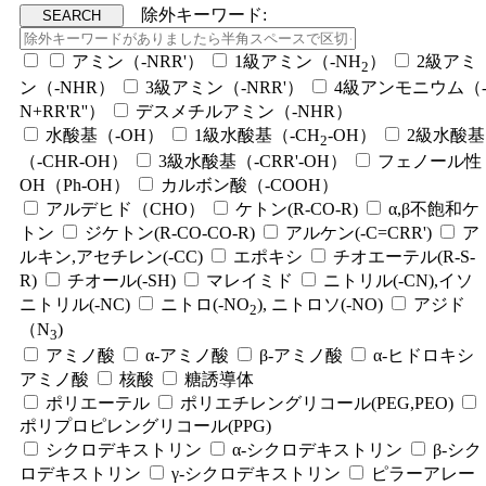
除外キーワード:
アミン（-NRR'）
1級アミン（-NH
）
2級アミ
2
ン（-NHR）
3級アミン（-NRR'）
4級アンモニウム（
N+RR'R''）
デスメチルアミン（-NHR）
水酸基（-OH）
1級水酸基（-CH
-OH）
2級水酸基
2
（-CHR-OH）
3級水酸基（-CRR'-OH）
フェノール性
OH（Ph-OH）
カルボン酸（-COOH）
アルデヒド（CHO）
ケトン(R-CO-R)
α,β不飽和ケ
トン
ジケトン(R-CO-CO-R)
アルケン(-C=CRR')
ア
ルキン,アセチレン(-CC)
エポキシ
チオエーテル(R-S-
R)
チオール(-SH)
マレイミド
ニトリル(-CN),イソ
ニトリル(-NC)
ニトロ(-NO
), ニトロソ(-NO)
アジド
2
（N
)
3
アミノ酸
α-アミノ酸
β-アミノ酸
α-ヒドロキシ
アミノ酸
核酸
糖誘導体
ポリエーテル
ポリエチレングリコール(PEG,PEO)
ポリプロピレングリコール(PPG)
シクロデキストリン
α-シクロデキストリン
β-シク
ロデキストリン
γ-シクロデキストリン
ピラーアレー