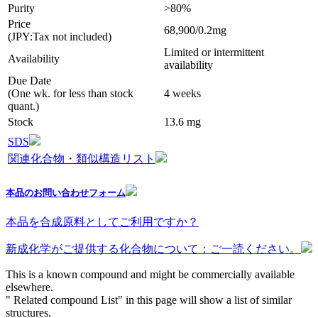
Purity
>80%
Price
68,900/0.2mg
(JPY:Tax not included)
Limited or intermittent
Availability
availability
Due Date
(One wk. for less than stock
4 weeks
quant.)
Stock
13.6 mg
SDS
関連化合物・類似構造リスト
本品のお問い合わせフォーム
本品を合成原料としてご利用ですか？
新成化学がご提供する化合物について：ご一読ください。
This is a known compound and might be commercially available
elsewhere.
" Related compound List" in this page will show a list of similar
structures.