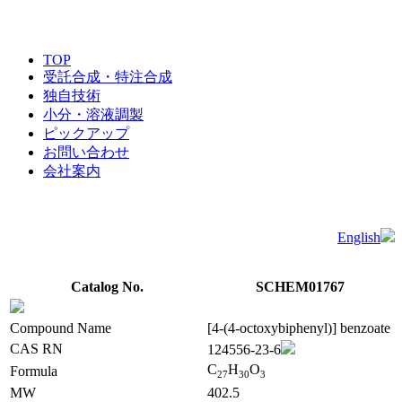
TOP
受託合成・特注合成
独自技術
小分・溶液調製
ピックアップ
お問い合わせ
会社案内
English
Catalog No.
SCHEM01767
Compound Name
[4-(4-octoxybiphenyl)] benzoate
CAS RN
124556-23-6
C
H
O
Formula
2
7
3
0
3
MW
402.5