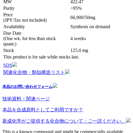
MW
422.47
Purity
>95%
Price
66,900/50mg
(JPY:Tax not included)
Availability
Synthesis on demand
Due Date
(One wk. for less than stock
4 weeks
quant.)
Stock
125.0 mg
This product is for sale while stocks last.
SDS
関連化合物・類似構造リスト
本品のお問い合わせフォーム
技術資料・関連ページ
本品を合成原料としてご利用ですか？
新成化学がご提供する化合物について：ご一読ください。
This is a known compound and might be commercially available