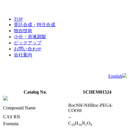
TOP
受託合成・特注合成
独自技術
小分・溶液調製
ピックアップ
お問い合わせ
会社案内
English
Catalog No.
SCHEM01524
BocNH-NHBoc-PEG4-
Compound Name
COOH
CAS RN
--
C
H
N
O
Formula
1
8
3
4
2
9