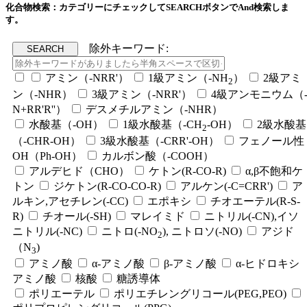
化合物検索：カテゴリーにチェックしてSEARCHボタンでAnd検索しま
す。
除外キーワード:
アミン（-NRR'）
1級アミン（-NH
）
2級アミ
2
ン（-NHR）
3級アミン（-NRR'）
4級アンモニウム（
N+RR'R''）
デスメチルアミン（-NHR）
水酸基（-OH）
1級水酸基（-CH
-OH）
2級水酸基
2
（-CHR-OH）
3級水酸基（-CRR'-OH）
フェノール性
OH（Ph-OH）
カルボン酸（-COOH）
アルデヒド（CHO）
ケトン(R-CO-R)
α,β不飽和ケ
トン
ジケトン(R-CO-CO-R)
アルケン(-C=CRR')
ア
ルキン,アセチレン(-CC)
エポキシ
チオエーテル(R-S-
R)
チオール(-SH)
マレイミド
ニトリル(-CN),イソ
ニトリル(-NC)
ニトロ(-NO
), ニトロソ(-NO)
アジド
2
（N
)
3
アミノ酸
α-アミノ酸
β-アミノ酸
α-ヒドロキシ
アミノ酸
核酸
糖誘導体
ポリエーテル
ポリエチレングリコール(PEG,PEO)