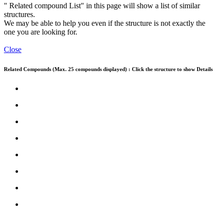
" Related compound List" in this page will show a list of similar
structures.
We may be able to help you even if the structure is not exactly the
one you are looking for.
Close
Related Compounds (Max. 25 compounds displayed) : Click the structure to show Details