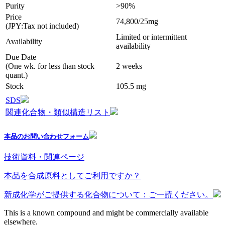
Purity
>90%
Price
74,800/25mg
(JPY:Tax not included)
Limited or intermittent
Availability
availability
Due Date
(One wk. for less than stock
2 weeks
quant.)
Stock
105.5 mg
SDS
関連化合物・類似構造リスト
本品のお問い合わせフォーム
技術資料・関連ページ
本品を合成原料としてご利用ですか？
新成化学がご提供する化合物について：ご一読ください。
This is a known compound and might be commercially available
elsewhere.