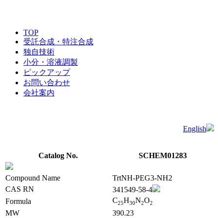
TOP
受託合成・特注合成
独自技術
小分・溶液調製
ピックアップ
お問い合わせ
会社案内
English
Catalog No.
SCHEM01283
Compound Name
TrtNH-PEG3-NH2
CAS RN
341549-58-4
C
H
N
O
Formula
2
5
3
0
2
2
MW
390.23