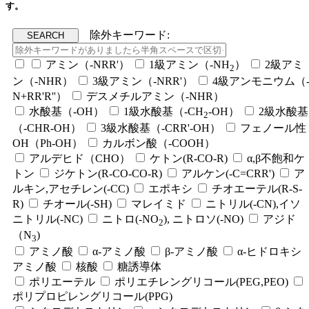
す。
除外キーワード:
アミン（-NRR'）
1級アミン（-NH
）
2級アミ
2
ン（-NHR）
3級アミン（-NRR'）
4級アンモニウム（
N+RR'R''）
デスメチルアミン（-NHR）
水酸基（-OH）
1級水酸基（-CH
-OH）
2級水酸基
2
（-CHR-OH）
3級水酸基（-CRR'-OH）
フェノール性
OH（Ph-OH）
カルボン酸（-COOH）
アルデヒド（CHO）
ケトン(R-CO-R)
α,β不飽和ケ
トン
ジケトン(R-CO-CO-R)
アルケン(-C=CRR')
ア
ルキン,アセチレン(-CC)
エポキシ
チオエーテル(R-S-
R)
チオール(-SH)
マレイミド
ニトリル(-CN),イソ
ニトリル(-NC)
ニトロ(-NO
), ニトロソ(-NO)
アジド
2
（N
)
3
アミノ酸
α-アミノ酸
β-アミノ酸
α-ヒドロキシ
アミノ酸
核酸
糖誘導体
ポリエーテル
ポリエチレングリコール(PEG,PEO)
ポリプロピレングリコール(PPG)