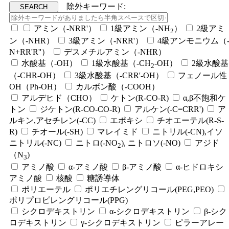
除外キーワード:
アミン（-NRR'）
1級アミン（-NH
）
2級アミ
2
ン（-NHR）
3級アミン（-NRR'）
4級アンモニウム（
N+RR'R''）
デスメチルアミン（-NHR）
水酸基（-OH）
1級水酸基（-CH
-OH）
2級水酸基
2
（-CHR-OH）
3級水酸基（-CRR'-OH）
フェノール性
OH（Ph-OH）
カルボン酸（-COOH）
アルデヒド（CHO）
ケトン(R-CO-R)
α,β不飽和ケ
トン
ジケトン(R-CO-CO-R)
アルケン(-C=CRR')
ア
ルキン,アセチレン(-CC)
エポキシ
チオエーテル(R-S-
R)
チオール(-SH)
マレイミド
ニトリル(-CN),イソ
ニトリル(-NC)
ニトロ(-NO
), ニトロソ(-NO)
アジド
2
（N
)
3
アミノ酸
α-アミノ酸
β-アミノ酸
α-ヒドロキシ
アミノ酸
核酸
糖誘導体
ポリエーテル
ポリエチレングリコール(PEG,PEO)
ポリプロピレングリコール(PPG)
シクロデキストリン
α-シクロデキストリン
β-シク
ロデキストリン
γ-シクロデキストリン
ピラーアレー