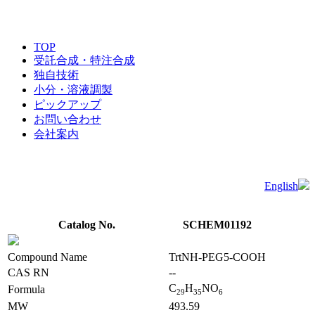
TOP
受託合成・特注合成
独自技術
小分・溶液調製
ピックアップ
お問い合わせ
会社案内
English
Catalog No.
SCHEM01192
Compound Name
TrtNH-PEG5-COOH
CAS RN
--
C
H
NO
Formula
2
9
3
5
6
MW
493.59