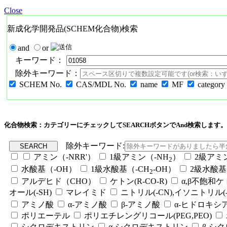
Close
新成化学開発品(SCHEM化合物)検索
and
or
キーワード：
除外キーワード：
SCHEM No.
CAS/MDL No.
name
MF
category
化合物検索：カテゴリーにチェックしてSEARCHボタンでAnd検索します。
除外キーワード:
アミン（-NRR'）
1級アミン（-NH
）
2級アミ
2
水酸基（-OH）
1級水酸基（-CH
-OH）
2級水酸基
2
アルデヒド（CHO）
ケトン(R-CO-R)
α,β不飽和
オール(-SH)
マレイミド
ニトリル(-CN),イソニトリル(-
アミノ酸
α-アミノ酸
β-アミノ酸
α-ヒドロキシ
ポリエーテル
ポリエチレングリコール(PEG,PEO)
シクロデキストリン
α-シクロデキストリン
β-シ