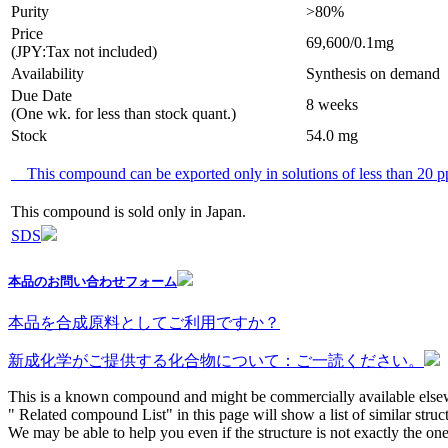
Purity
>80%
Price
69,600/0.1mg
(JPY:Tax not included)
Availability
Synthesis on demand
Due Date
8 weeks
(One wk. for less than stock quant.)
Stock
54.0 mg
This compound can be exported only in solutions of less than 20 
This compound is sold only in Japan.
SDS
本品のお問い合わせフォーム
本品を合成原料としてご利用ですか？
新成化学がご提供する化合物について：ご一読ください。
This is a known compound and might be commercially available else
" Related compound List" in this page will show a list of similar struc
We may be able to help you even if the structure is not exactly the one