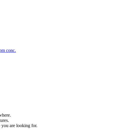
ppm conc.
where.
tures.
 you are looking for.