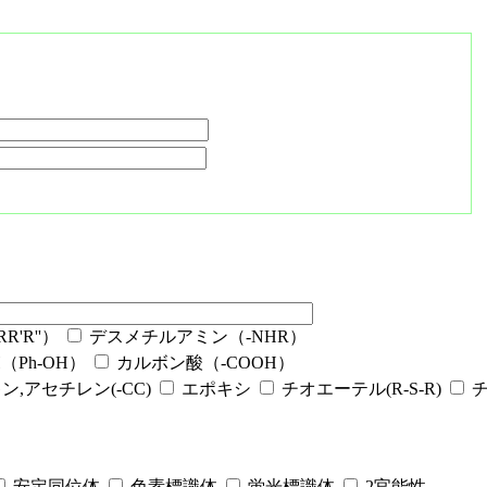
'R''）
デスメチルアミン（-NHR）
Ph-OH）
カルボン酸（-COOH）
ン,アセチレン(-CC)
エポキシ
チオエーテル(R-S-R)
安定同位体
色素標識体
蛍光標識体
2官能性