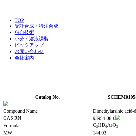
TOP
受託合成・特注合成
独自技術
小分・溶液調製
ピックアップ
お問い合わせ
会社案内
Catalog No.
SCHEM0105
Compound Name
Dimethylarsinic acid-
CAS RN
93954-08-6
C
HD
AsO
Formula
2
6
2
MW
144.03