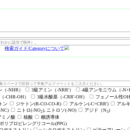
検索ガイド/Categoryについて
ン（-NHR）
3級アミン（-NRR'）
4級アンモニウム（-N+RR
（-CHR-OH）
3級水酸基（-CRR'-OH）
フェノール性OH（
ケトン
ジケトン(R-CO-CO-R)
アルケン(-C=CRR')
アルキ
NC)
ニトロ(-NO
), ニトロソ(-NO)
アジド（N
)
2
3
アミノ酸
核酸
糖誘導体
ポリプロピレングリコール(PPG)
クロデキストリン
γ-シクロデキストリン
ピラーアレーン