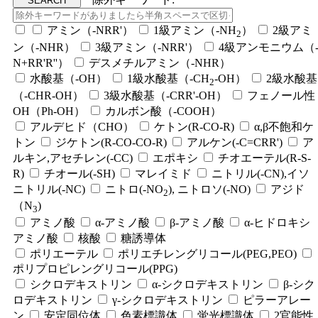
アミン（-NRR'）
1級アミン（-NH
）
2級アミ
2
ン（-NHR）
3級アミン（-NRR'）
4級アンモニウム（
N+RR'R''）
デスメチルアミン（-NHR）
水酸基（-OH）
1級水酸基（-CH
-OH）
2級水酸基
2
（-CHR-OH）
3級水酸基（-CRR'-OH）
フェノール性
OH（Ph-OH）
カルボン酸（-COOH）
アルデヒド（CHO）
ケトン(R-CO-R)
α,β不飽和ケ
トン
ジケトン(R-CO-CO-R)
アルケン(-C=CRR')
ア
ルキン,アセチレン(-CC)
エポキシ
チオエーテル(R-S-
R)
チオール(-SH)
マレイミド
ニトリル(-CN),イソ
ニトリル(-NC)
ニトロ(-NO
), ニトロソ(-NO)
アジド
2
（N
)
3
アミノ酸
α-アミノ酸
β-アミノ酸
α-ヒドロキシ
アミノ酸
核酸
糖誘導体
ポリエーテル
ポリエチレングリコール(PEG,PEO)
ポリプロピレングリコール(PPG)
シクロデキストリン
α-シクロデキストリン
β-シク
ロデキストリン
γ-シクロデキストリン
ピラーアレー
ン
安定同位体
色素標識体
蛍光標識体
2官能性