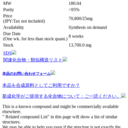
MW
180.04
Purity
>95%
Price
70,800/25mg
(JPY:Tax not included)
Availability
Synthesis on demand
Due Date
8 weeks
(One wk. for less than stock quant.)
Stock
13,700.0 mg
SDS
関連化合物・類似構造リスト
本品のお問い合わせフォーム
本品を合成原料としてご利用ですか？
新成化学がご提供する化合物について：ご一読ください。
This is a known compound and might be commercially available
elsewhere.
" Related compound List" in this page will show a list of similar
structures.
We may be able to help you even if the structure is not exactly the