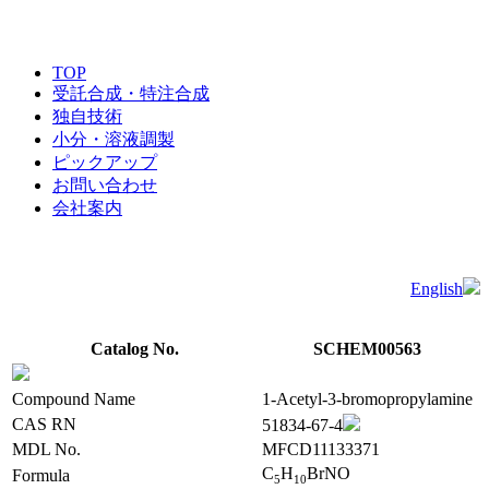
TOP
受託合成・特注合成
独自技術
小分・溶液調製
ピックアップ
お問い合わせ
会社案内
English
Catalog No.
SCHEM00563
Compound Name
1-Acetyl-3-bromopropylamine
CAS RN
51834-67-4
MDL No.
MFCD11133371
C
H
BrNO
Formula
5
1
0