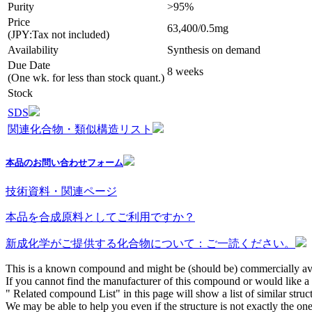
Purity
>95%
Price
63,400/0.5mg
(JPY:Tax not included)
Availability
Synthesis on demand
Due Date
8 weeks
(One wk. for less than stock quant.)
Stock
SDS
関連化合物・類似構造リスト
本品のお問い合わせフォーム
技術資料・関連ページ
本品を合成原料としてご利用ですか？
新成化学がご提供する化合物について：ご一読ください。
This is a known compound and might be (should be) commercially ava
If you cannot find the manufacturer of this compound or would like a s
" Related compound List" in this page will show a list of similar struc
We may be able to help you even if the structure is not exactly the one