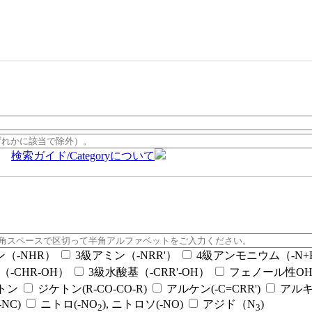
検索ガイド/Categoryについて
ン（-NHR）
3級アミン（-NRR'）
4級アンモニウム（-N+RR
（-CHR-OH）
3級水酸基（-CRR'-OH）
フェノール性OH（
ケトン
ジケトン(R-CO-CO-R)
アルケン(-C=CRR')
アルキ
NC)
ニトロ(-NO
), ニトロソ(-NO)
アジド（N
)
2
3