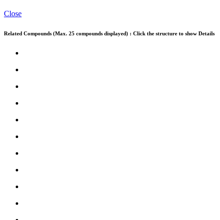
Close
Related Compounds (Max. 25 compounds displayed) : Click the structure to show Details