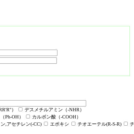
'R''）
デスメチルアミン（-NHR）
Ph-OH）
カルボン酸（-COOH）
ン,アセチレン(-CC)
エポキシ
チオエーテル(R-S-R)