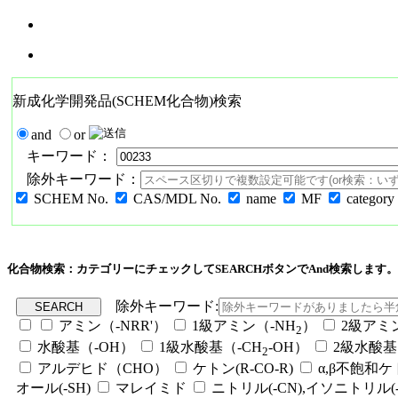
新成化学開発品(SCHEM化合物)検索
and
or
キーワード：
除外キーワード：
SCHEM No.
CAS/MDL No.
name
MF
category
化合物検索：カテゴリーにチェックしてSEARCHボタンでAnd検索します。
除外キーワード:
アミン（-NRR'）
1級アミン（-NH
）
2級アミ
2
水酸基（-OH）
1級水酸基（-CH
-OH）
2級水酸基
2
アルデヒド（CHO）
ケトン(R-CO-R)
α,β不飽和
オール(-SH)
マレイミド
ニトリル(-CN),イソニトリル(-