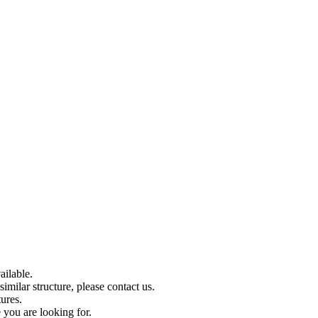
ilable.
imilar structure, please contact us.
tures.
 you are looking for.