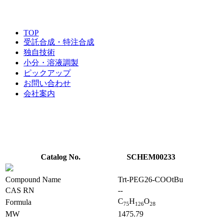
TOP
受託合成・特注合成
独自技術
小分・溶液調製
ピックアップ
お問い合わせ
会社案内
Catalog No.
SCHEM00233
Compound Name
Trt-PEG26-COOtBu
CAS RN
--
C
H
O
Formula
7
5
1
2
6
2
8
MW
1475.79