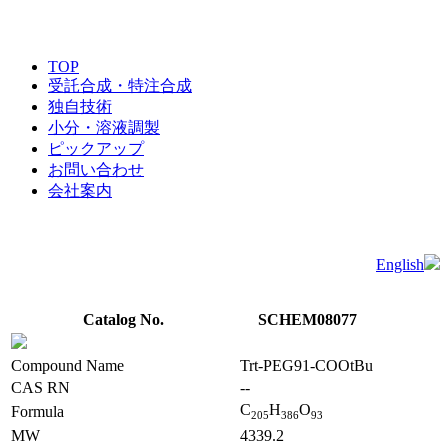
TOP
受託合成・特注合成
独自技術
小分・溶液調製
ピックアップ
お問い合わせ
会社案内
English
Catalog No.
SCHEM08077
Compound Name
Trt-PEG91-COOtBu
CAS RN
--
C
H
O
Formula
2
0
5
3
8
6
9
3
MW
4339.2