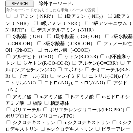
除外キーワード:
アミン（-NRR'）
1級アミン（-NH
）
2級アミ
2
ン（-NHR）
3級アミン（-NRR'）
4級アンモニウム（
N+RR'R''）
デスメチルアミン（-NHR）
水酸基（-OH）
1級水酸基（-CH
-OH）
2級水酸基
2
（-CHR-OH）
3級水酸基（-CRR'-OH）
フェノール性
OH（Ph-OH）
カルボン酸（-COOH）
アルデヒド（CHO）
ケトン(R-CO-R)
α,β不飽和ケ
トン
ジケトン(R-CO-CO-R)
アルケン(-C=CRR')
ア
ルキン,アセチレン(-CC)
エポキシ
チオエーテル(R-S-
R)
チオール(-SH)
マレイミド
ニトリル(-CN),イソ
ニトリル(-NC)
ニトロ(-NO
), ニトロソ(-NO)
アジド
2
（N
)
3
アミノ酸
α-アミノ酸
β-アミノ酸
α-ヒドロキシ
アミノ酸
核酸
糖誘導体
ポリエーテル
ポリエチレングリコール(PEG,PEO)
ポリプロピレングリコール(PPG)
シクロデキストリン
α-シクロデキストリン
β-シク
ロデキストリン
γ-シクロデキストリン
ピラーアレー