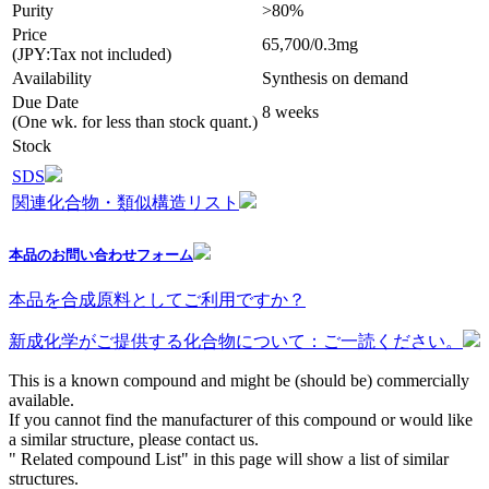
Purity
>80%
Price
65,700/0.3mg
(JPY:Tax not included)
Availability
Synthesis on demand
Due Date
8 weeks
(One wk. for less than stock quant.)
Stock
SDS
関連化合物・類似構造リスト
本品のお問い合わせフォーム
本品を合成原料としてご利用ですか？
新成化学がご提供する化合物について：ご一読ください。
This is a known compound and might be (should be) commercially
available.
If you cannot find the manufacturer of this compound or would like
a similar structure, please contact us.
" Related compound List" in this page will show a list of similar
structures.