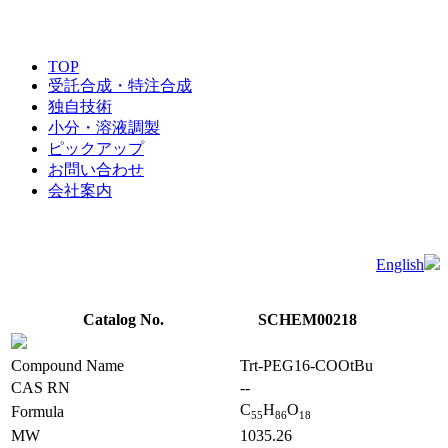
TOP
受託合成・特注合成
独自技術
小分・溶液調製
ピックアップ
お問い合わせ
会社案内
English
Catalog No.
SCHEM00218
Compound Name
Trt-PEG16-COOtBu
CAS RN
--
C
H
O
Formula
5
5
8
6
1
8
MW
1035.26