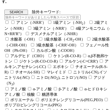
す。
除外キーワード:
アミン（-NRR'）
1級アミン（-NH
）
2級アミ
2
ン（-NHR）
3級アミン（-NRR'）
4級アンモニウム（
N+RR'R''）
デスメチルアミン（-NHR）
水酸基（-OH）
1級水酸基（-CH
-OH）
2級水酸基
2
（-CHR-OH）
3級水酸基（-CRR'-OH）
フェノール性
OH（Ph-OH）
カルボン酸（-COOH）
アルデヒド（CHO）
ケトン(R-CO-R)
α,β不飽和ケ
トン
ジケトン(R-CO-CO-R)
アルケン(-C=CRR')
ア
ルキン,アセチレン(-CC)
エポキシ
チオエーテル(R-S-
R)
チオール(-SH)
マレイミド
ニトリル(-CN),イソ
ニトリル(-NC)
ニトロ(-NO
), ニトロソ(-NO)
アジド
2
（N
)
3
アミノ酸
α-アミノ酸
β-アミノ酸
α-ヒドロキシ
アミノ酸
核酸
糖誘導体
ポリエーテル
ポリエチレングリコール(PEG,PEO)
ポリプロピレングリコール(PPG)