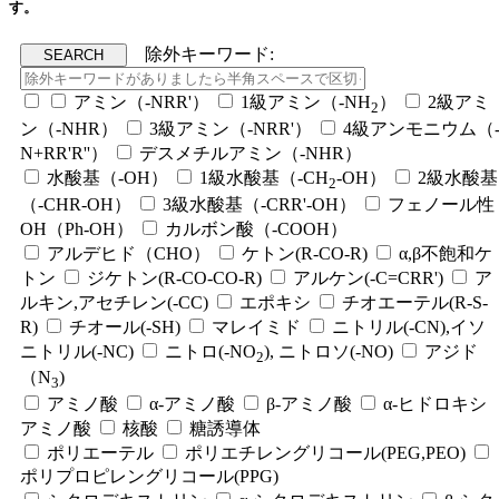
す。
除外キーワード:
アミン（-NRR'）
1級アミン（-NH
）
2級アミ
2
ン（-NHR）
3級アミン（-NRR'）
4級アンモニウム（
N+RR'R''）
デスメチルアミン（-NHR）
水酸基（-OH）
1級水酸基（-CH
-OH）
2級水酸基
2
（-CHR-OH）
3級水酸基（-CRR'-OH）
フェノール性
OH（Ph-OH）
カルボン酸（-COOH）
アルデヒド（CHO）
ケトン(R-CO-R)
α,β不飽和ケ
トン
ジケトン(R-CO-CO-R)
アルケン(-C=CRR')
ア
ルキン,アセチレン(-CC)
エポキシ
チオエーテル(R-S-
R)
チオール(-SH)
マレイミド
ニトリル(-CN),イソ
ニトリル(-NC)
ニトロ(-NO
), ニトロソ(-NO)
アジド
2
（N
)
3
アミノ酸
α-アミノ酸
β-アミノ酸
α-ヒドロキシ
アミノ酸
核酸
糖誘導体
ポリエーテル
ポリエチレングリコール(PEG,PEO)
ポリプロピレングリコール(PPG)