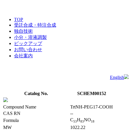
TOP
受託合成・特注合成
独自技術
小分・溶液調製
ピックアップ
お問い合わせ
会社案内
English
Catalog No.
SCHEM00152
Compound Name
TrtNH-PEG17-COOH
CAS RN
--
C
H
NO
Formula
5
3
8
3
1
8
MW
1022.22