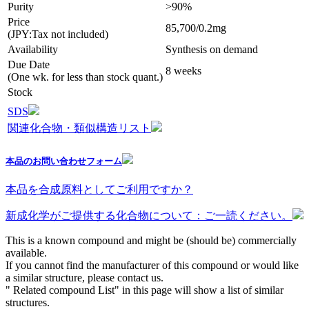
Purity
>90%
Price
85,700/0.2mg
(JPY:Tax not included)
Availability
Synthesis on demand
Due Date
8 weeks
(One wk. for less than stock quant.)
Stock
SDS
関連化合物・類似構造リスト
本品のお問い合わせフォーム
本品を合成原料としてご利用ですか？
新成化学がご提供する化合物について：ご一読ください。
This is a known compound and might be (should be) commercially
available.
If you cannot find the manufacturer of this compound or would like
a similar structure, please contact us.
" Related compound List" in this page will show a list of similar
structures.