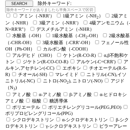
除外キーワード:
アミン（-NRR'）
1級アミン（-NH
）
2級アミ
2
ン（-NHR）
3級アミン（-NRR'）
4級アンモニウム（
N+RR'R''）
デスメチルアミン（-NHR）
水酸基（-OH）
1級水酸基（-CH
-OH）
2級水酸基
2
（-CHR-OH）
3級水酸基（-CRR'-OH）
フェノール性
OH（Ph-OH）
カルボン酸（-COOH）
アルデヒド（CHO）
ケトン(R-CO-R)
α,β不飽和ケ
トン
ジケトン(R-CO-CO-R)
アルケン(-C=CRR')
ア
ルキン,アセチレン(-CC)
エポキシ
チオエーテル(R-S-
R)
チオール(-SH)
マレイミド
ニトリル(-CN),イソ
ニトリル(-NC)
ニトロ(-NO
), ニトロソ(-NO)
アジド
2
（N
)
3
アミノ酸
α-アミノ酸
β-アミノ酸
α-ヒドロキシ
アミノ酸
核酸
糖誘導体
ポリエーテル
ポリエチレングリコール(PEG,PEO)
ポリプロピレングリコール(PPG)
シクロデキストリン
α-シクロデキストリン
β-シク
ロデキストリン
γ-シクロデキストリン
ピラーアレー