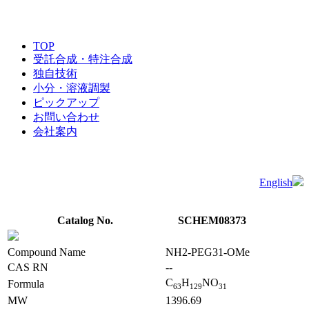
TOP
受託合成・特注合成
独自技術
小分・溶液調製
ピックアップ
お問い合わせ
会社案内
English
Catalog No.
SCHEM08373
Compound Name
NH2-PEG31-OMe
CAS RN
--
C
H
NO
Formula
6
3
1
2
9
3
1
MW
1396.69