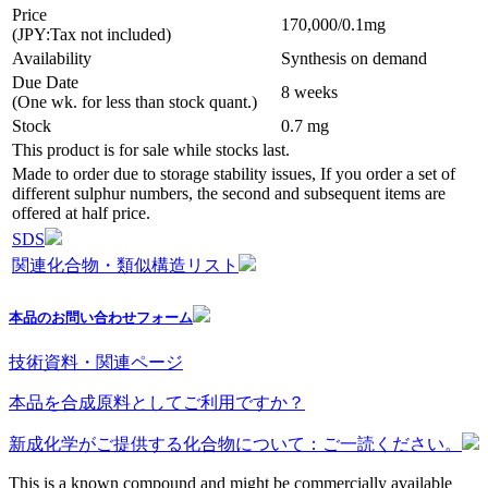
Price
170,000/0.1mg
(JPY:Tax not included)
Availability
Synthesis on demand
Due Date
8 weeks
(One wk. for less than stock quant.)
Stock
0.7 mg
This product is for sale while stocks last.
Made to order due to storage stability issues, If you order a set of
different sulphur numbers, the second and subsequent items are
offered at half price.
SDS
関連化合物・類似構造リスト
本品のお問い合わせフォーム
技術資料・関連ページ
本品を合成原料としてご利用ですか？
新成化学がご提供する化合物について：ご一読ください。
This is a known compound and might be commercially available