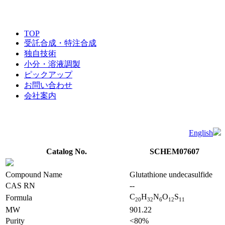
TOP
受託合成・特注合成
独自技術
小分・溶液調製
ピックアップ
お問い合わせ
会社案内
English
Catalog No.
SCHEM07607
Compound Name
Glutathione undecasulfide
CAS RN
--
C
H
N
O
S
Formula
2
0
3
2
6
1
2
1
1
MW
901.22
Purity
<80%