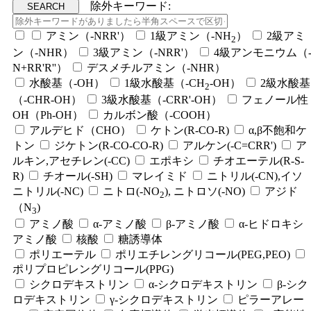
除外キーワード:
アミン（-NRR'）
1級アミン（-NH
）
2級アミ
2
ン（-NHR）
3級アミン（-NRR'）
4級アンモニウム（
N+RR'R''）
デスメチルアミン（-NHR）
水酸基（-OH）
1級水酸基（-CH
-OH）
2級水酸基
2
（-CHR-OH）
3級水酸基（-CRR'-OH）
フェノール性
OH（Ph-OH）
カルボン酸（-COOH）
アルデヒド（CHO）
ケトン(R-CO-R)
α,β不飽和ケ
トン
ジケトン(R-CO-CO-R)
アルケン(-C=CRR')
ア
ルキン,アセチレン(-CC)
エポキシ
チオエーテル(R-S-
R)
チオール(-SH)
マレイミド
ニトリル(-CN),イソ
ニトリル(-NC)
ニトロ(-NO
), ニトロソ(-NO)
アジド
2
（N
)
3
アミノ酸
α-アミノ酸
β-アミノ酸
α-ヒドロキシ
アミノ酸
核酸
糖誘導体
ポリエーテル
ポリエチレングリコール(PEG,PEO)
ポリプロピレングリコール(PPG)
シクロデキストリン
α-シクロデキストリン
β-シク
ロデキストリン
γ-シクロデキストリン
ピラーアレー