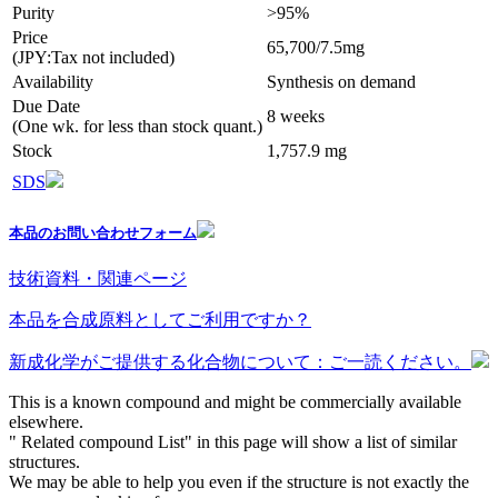
Purity
>95%
Price
65,700/7.5mg
(JPY:Tax not included)
Availability
Synthesis on demand
Due Date
8 weeks
(One wk. for less than stock quant.)
Stock
1,757.9 mg
SDS
本品のお問い合わせフォーム
技術資料・関連ページ
本品を合成原料としてご利用ですか？
新成化学がご提供する化合物について：ご一読ください。
This is a known compound and might be commercially available
elsewhere.
" Related compound List" in this page will show a list of similar
structures.
We may be able to help you even if the structure is not exactly the