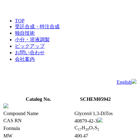
TOP
受託合成・特注合成
独自技術
小分・溶液調製
ピックアップ
お問い合わせ
会社案内
English
Catalog No.
SCHEM05942
Compound Name
Glycerol 1,3-DiTos
CAS RN
40879-42-3
C
H
O
S
Formula
1
7
2
0
7
2
MW
400.47