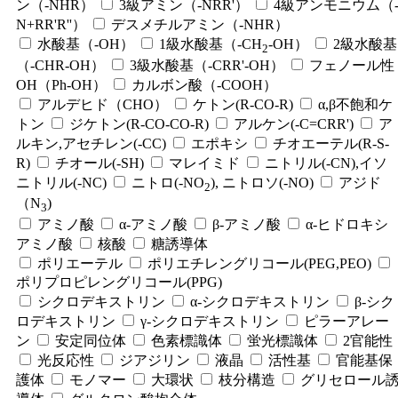
ン（-NHR）
3級アミン（-NRR'）
4級アンモニウム（
N+RR'R''）
デスメチルアミン（-NHR）
水酸基（-OH）
1級水酸基（-CH
-OH）
2級水酸基
2
（-CHR-OH）
3級水酸基（-CRR'-OH）
フェノール性
OH（Ph-OH）
カルボン酸（-COOH）
アルデヒド（CHO）
ケトン(R-CO-R)
α,β不飽和ケ
トン
ジケトン(R-CO-CO-R)
アルケン(-C=CRR')
ア
ルキン,アセチレン(-CC)
エポキシ
チオエーテル(R-S-
R)
チオール(-SH)
マレイミド
ニトリル(-CN),イソ
ニトリル(-NC)
ニトロ(-NO
), ニトロソ(-NO)
アジド
2
（N
)
3
アミノ酸
α-アミノ酸
β-アミノ酸
α-ヒドロキシ
アミノ酸
核酸
糖誘導体
ポリエーテル
ポリエチレングリコール(PEG,PEO)
ポリプロピレングリコール(PPG)
シクロデキストリン
α-シクロデキストリン
β-シク
ロデキストリン
γ-シクロデキストリン
ピラーアレー
ン
安定同位体
色素標識体
蛍光標識体
2官能性
光反応性
ジアジリン
液晶
活性基
官能基保
護体
モノマー
大環状
枝分構造
グリセロール