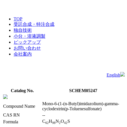
TOP
受託合成・特注合成
独自技術
小分・溶液調製
ピックアップ
お問い合わせ
会社案内
English
Catalog No.
SCHEM05247
Mono-6-(1-(n-Butyl)imidazolium)-gamma-
Compound Name
cyclodextrin(p-Toluenesulfonate)
CAS RN
--
C
H
N
O
S
Formula
6
2
9
8
2
4
2