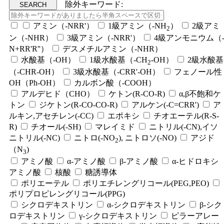
除外キーワード:
アミン（-NRR'）
1級アミン（-NH
）
2級アミ
2
ン（-NHR）
3級アミン（-NRR'）
4級アンモニウム（
N+RR'R''）
デスメチルアミン（-NHR）
水酸基（-OH）
1級水酸基（-CH
-OH）
2級水酸基
2
（-CHR-OH）
3級水酸基（-CRR'-OH）
フェノール性
OH（Ph-OH）
カルボン酸（-COOH）
アルデヒド（CHO）
ケトン(R-CO-R)
α,β不飽和ケ
トン
ジケトン(R-CO-CO-R)
アルケン(-C=CRR')
ア
ルキン,アセチレン(-CC)
エポキシ
チオエーテル(R-S-
R)
チオール(-SH)
マレイミド
ニトリル(-CN),イソ
ニトリル(-NC)
ニトロ(-NO
), ニトロソ(-NO)
アジド
2
（N
)
3
アミノ酸
α-アミノ酸
β-アミノ酸
α-ヒドロキシ
アミノ酸
核酸
糖誘導体
ポリエーテル
ポリエチレングリコール(PEG,PEO)
ポリプロピレングリコール(PPG)
シクロデキストリン
α-シクロデキストリン
β-シク
ロデキストリン
γ-シクロデキストリン
ピラーアレー