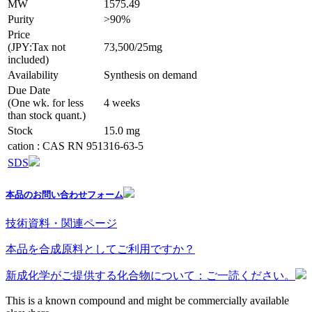
MW
1575.49
Purity
>90%
Price
(JPY:Tax not
73,500/25mg
included)
Availability
Synthesis on demand
Due Date
(One wk. for less
4 weeks
than stock quant.)
Stock
15.0 mg
cation : CAS RN 951316-63-5
SDS
本品のお問い合わせフォーム
技術資料・関連ページ
本品を合成原料としてご利用ですか？
新成化学がご提供する化合物について：ご一読ください。
This is a known compound and might be commercially available