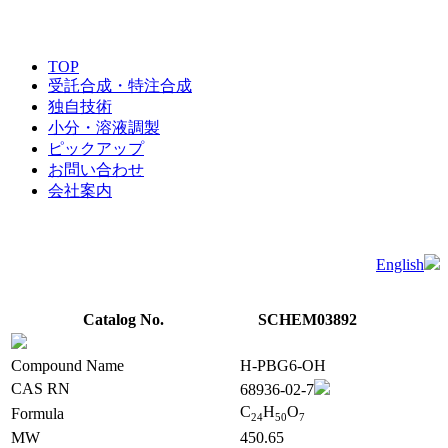
TOP
受託合成・特注合成
独自技術
小分・溶液調製
ピックアップ
お問い合わせ
会社案内
English
Catalog No.
SCHEM03892
Compound Name
H-PBG6-OH
CAS RN
68936-02-7
C
H
O
Formula
2
4
5
0
7
MW
450.65