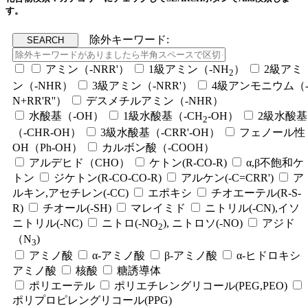
す。
除外キーワード:
アミン（-NRR'）
1級アミン（-NH
）
2級アミ
2
ン（-NHR）
3級アミン（-NRR'）
4級アンモニウム（
N+RR'R''）
デスメチルアミン（-NHR）
水酸基（-OH）
1級水酸基（-CH
-OH）
2級水酸基
2
（-CHR-OH）
3級水酸基（-CRR'-OH）
フェノール性
OH（Ph-OH）
カルボン酸（-COOH）
アルデヒド（CHO）
ケトン(R-CO-R)
α,β不飽和ケ
トン
ジケトン(R-CO-CO-R)
アルケン(-C=CRR')
ア
ルキン,アセチレン(-CC)
エポキシ
チオエーテル(R-S-
R)
チオール(-SH)
マレイミド
ニトリル(-CN),イソ
ニトリル(-NC)
ニトロ(-NO
), ニトロソ(-NO)
アジド
2
（N
)
3
アミノ酸
α-アミノ酸
β-アミノ酸
α-ヒドロキシ
アミノ酸
核酸
糖誘導体
ポリエーテル
ポリエチレングリコール(PEG,PEO)
ポリプロピレングリコール(PPG)