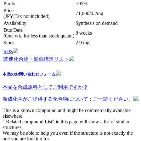
Purity
>95%
Price
71,600/0.2mg
(JPY:Tax not included)
Availability
Synthesis on demand
Due Date
8 weeks
(One wk. for less than stock quant.)
Stock
2.9 mg
SDS
関連化合物・類似構造リスト
本品のお問い合わせフォーム
本品を合成原料としてご利用ですか？
新成化学がご提供する化合物について：ご一読ください。
This is a known compound and might be commercially available
elsewhere.
" Related compound List" in this page will show a list of similar
structures.
We may be able to help you even if the structure is not exactly the
one you are looking for.