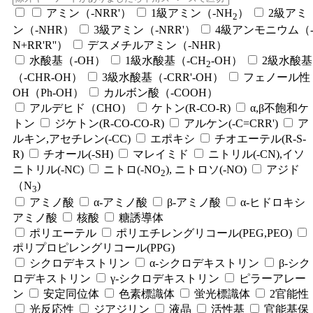
アミン（-NRR'）
1級アミン（-NH
）
2級アミ
2
ン（-NHR）
3級アミン（-NRR'）
4級アンモニウム（
N+RR'R''）
デスメチルアミン（-NHR）
水酸基（-OH）
1級水酸基（-CH
-OH）
2級水酸基
2
（-CHR-OH）
3級水酸基（-CRR'-OH）
フェノール性
OH（Ph-OH）
カルボン酸（-COOH）
アルデヒド（CHO）
ケトン(R-CO-R)
α,β不飽和ケ
トン
ジケトン(R-CO-CO-R)
アルケン(-C=CRR')
ア
ルキン,アセチレン(-CC)
エポキシ
チオエーテル(R-S-
R)
チオール(-SH)
マレイミド
ニトリル(-CN),イソ
ニトリル(-NC)
ニトロ(-NO
), ニトロソ(-NO)
アジド
2
（N
)
3
アミノ酸
α-アミノ酸
β-アミノ酸
α-ヒドロキシ
アミノ酸
核酸
糖誘導体
ポリエーテル
ポリエチレングリコール(PEG,PEO)
ポリプロピレングリコール(PPG)
シクロデキストリン
α-シクロデキストリン
β-シク
ロデキストリン
γ-シクロデキストリン
ピラーアレー
ン
安定同位体
色素標識体
蛍光標識体
2官能性
光反応性
ジアジリン
液晶
活性基
官能基保