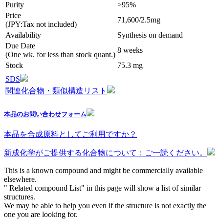
Purity
>95%
Price
71,600/2.5mg
(JPY:Tax not included)
Availability
Synthesis on demand
Due Date
8 weeks
(One wk. for less than stock quant.)
Stock
75.3 mg
SDS
関連化合物・類似構造リスト
本品のお問い合わせフォーム
本品を合成原料としてご利用ですか？
新成化学がご提供する化合物について：ご一読ください。
This is a known compound and might be commercially available
elsewhere.
" Related compound List" in this page will show a list of similar
structures.
We may be able to help you even if the structure is not exactly the
one you are looking for.