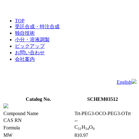
TOP
受託合成・特注合成
独自技術
小分・溶液調製
ピックアップ
お問い合わせ
会社案内
English
Catalog No.
SCHEM03512
Compound Name
Trt-PEG3-OCO-PEG3-OTrt
CAS RN
--
C
H
O
Formula
5
1
5
4
9
MW
810.97