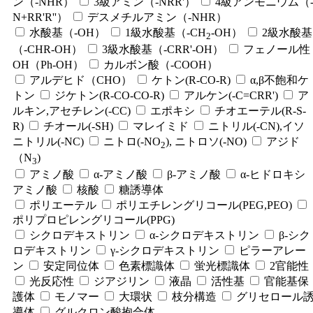
ン（-NHR）
3級アミン（-NRR'）
4級アンモニウム（
N+RR'R''）
デスメチルアミン（-NHR）
水酸基（-OH）
1級水酸基（-CH
-OH）
2級水酸基
2
（-CHR-OH）
3級水酸基（-CRR'-OH）
フェノール性
OH（Ph-OH）
カルボン酸（-COOH）
アルデヒド（CHO）
ケトン(R-CO-R)
α,β不飽和ケ
トン
ジケトン(R-CO-CO-R)
アルケン(-C=CRR')
ア
ルキン,アセチレン(-CC)
エポキシ
チオエーテル(R-S-
R)
チオール(-SH)
マレイミド
ニトリル(-CN),イソ
ニトリル(-NC)
ニトロ(-NO
), ニトロソ(-NO)
アジド
2
（N
)
3
アミノ酸
α-アミノ酸
β-アミノ酸
α-ヒドロキシ
アミノ酸
核酸
糖誘導体
ポリエーテル
ポリエチレングリコール(PEG,PEO)
ポリプロピレングリコール(PPG)
シクロデキストリン
α-シクロデキストリン
β-シク
ロデキストリン
γ-シクロデキストリン
ピラーアレー
ン
安定同位体
色素標識体
蛍光標識体
2官能性
光反応性
ジアジリン
液晶
活性基
官能基保
護体
モノマー
大環状
枝分構造
グリセロール
導体
グルクロン酸抱合体