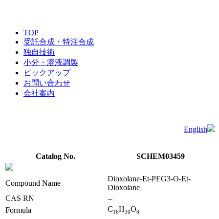
TOP
受託合成・特注合成
独自技術
小分・溶液調製
ピックアップ
お問い合わせ
会社案内
English
Catalog No.
SCHEM03459
Dioxolane-Et-PEG3-O-Et-
Compound Name
Dioxolane
CAS RN
--
C
H
O
Formula
1
6
3
0
8