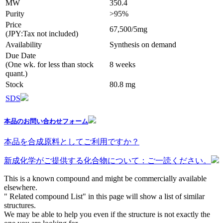
MW
350.4
Purity
>95%
Price
67,500/5mg
(JPY:Tax not included)
Availability
Synthesis on demand
Due Date
(One wk. for less than stock
8 weeks
quant.)
Stock
80.8 mg
SDS
本品のお問い合わせフォーム
本品を合成原料としてご利用ですか？
新成化学がご提供する化合物について：ご一読ください。
This is a known compound and might be commercially available
elsewhere.
" Related compound List" in this page will show a list of similar
structures.
We may be able to help you even if the structure is not exactly the