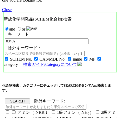
one you are looking for.
Close
新成化学開発品(SCHEM化合物)検索
and
or
キーワード：
除外キーワード：
SCHEM No.
CAS/MDL No.
name
MF
category
検索ガイド/Categoryについて
化合物検索：カテゴリーにチェックしてSEARCHボタンでAnd検索しま
す。
除外キーワード:
アミン（-NRR'）
1級アミン（-NH
）
2級アミ
2