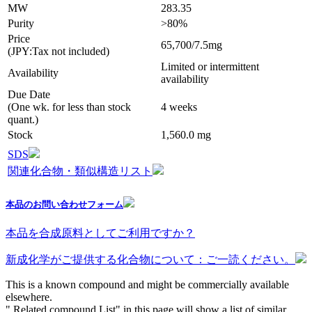
MW
283.35
Purity
>80%
Price
65,700/7.5mg
(JPY:Tax not included)
Limited or intermittent
Availability
availability
Due Date
(One wk. for less than stock
4 weeks
quant.)
Stock
1,560.0 mg
SDS
関連化合物・類似構造リスト
本品のお問い合わせフォーム
本品を合成原料としてご利用ですか？
新成化学がご提供する化合物について：ご一読ください。
This is a known compound and might be commercially available
elsewhere.
" Related compound List" in this page will show a list of similar