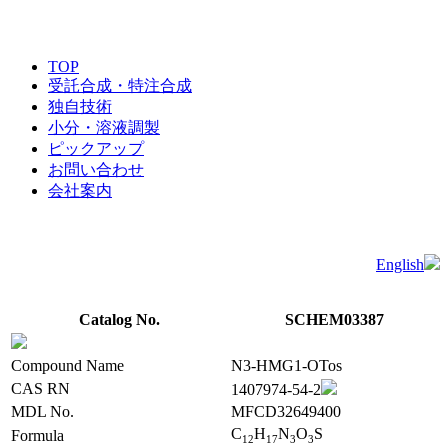
TOP
受託合成・特注合成
独自技術
小分・溶液調製
ピックアップ
お問い合わせ
会社案内
English
Catalog No.
SCHEM03387
Compound Name
N3-HMG1-OTos
CAS RN
1407974-54-2
MDL No.
MFCD32649400
C
H
N
O
S
Formula
1
2
1
7
3
3