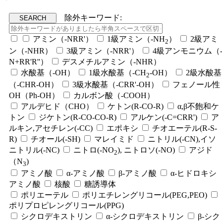
除外キーワード:
アミン（-NRR'）
1級アミン（-NH
）
2級アミ
2
ン（-NHR）
3級アミン（-NRR'）
4級アンモニウム（
N+RR'R''）
デスメチルアミン（-NHR）
水酸基（-OH）
1級水酸基（-CH
-OH）
2級水酸基
2
（-CHR-OH）
3級水酸基（-CRR'-OH）
フェノール性
OH（Ph-OH）
カルボン酸（-COOH）
アルデヒド（CHO）
ケトン(R-CO-R)
α,β不飽和ケ
トン
ジケトン(R-CO-CO-R)
アルケン(-C=CRR')
ア
ルキン,アセチレン(-CC)
エポキシ
チオエーテル(R-S-
R)
チオール(-SH)
マレイミド
ニトリル(-CN),イソ
ニトリル(-NC)
ニトロ(-NO
), ニトロソ(-NO)
アジド
2
（N
)
3
アミノ酸
α-アミノ酸
β-アミノ酸
α-ヒドロキシ
アミノ酸
核酸
糖誘導体
ポリエーテル
ポリエチレングリコール(PEG,PEO)
ポリプロピレングリコール(PPG)
シクロデキストリン
α-シクロデキストリン
β-シク