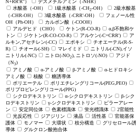
N+RR'R''）
デスメチルアミン（-NHR）
水酸基（-OH）
1級水酸基（-CH
-OH）
2級水酸基
2
（-CHR-OH）
3級水酸基（-CRR'-OH）
フェノール性
OH（Ph-OH）
カルボン酸（-COOH）
アルデヒド（CHO）
ケトン(R-CO-R)
α,β不飽和ケ
トン
ジケトン(R-CO-CO-R)
アルケン(-C=CRR')
ア
ルキン,アセチレン(-CC)
エポキシ
チオエーテル(R-S-
R)
チオール(-SH)
マレイミド
ニトリル(-CN),イソ
ニトリル(-NC)
ニトロ(-NO
), ニトロソ(-NO)
アジド
2
（N
)
3
アミノ酸
α-アミノ酸
β-アミノ酸
α-ヒドロキシ
アミノ酸
核酸
糖誘導体
ポリエーテル
ポリエチレングリコール(PEG,PEO)
ポリプロピレングリコール(PPG)
シクロデキストリン
α-シクロデキストリン
β-シク
ロデキストリン
γ-シクロデキストリン
ピラーアレー
ン
安定同位体
色素標識体
蛍光標識体
2官能性
光反応性
ジアジリン
液晶
活性基
官能基保
護体
モノマー
大環状
枝分構造
グリセロール
導体
グルクロン酸抱合体