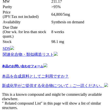
MW
211.17
Purity
>95%
Price
64,800/5mg
(JPY:Tax not included)
Availability
Synthesis on demand
Due Date
(One wk. for less than stock
8 weeks
quant.)
Stock
98.1 mg
SDS
関連化合物・類似構造リスト
本品のお問い合わせフォーム
本品を合成原料としてご利用ですか？
新成化学がご提供する化合物について：ご一読ください。
This is a known compound and might be commercially available
elsewhere.
" Related compound List" in this page will show a list of similar
structures.