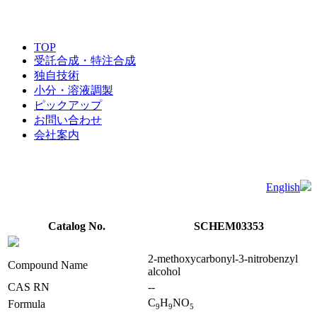
TOP
受託合成・特注合成
独自技術
小分・溶液調製
ピックアップ
お問い合わせ
会社案内
English
Catalog No.
SCHEM03353
2-methoxycarbonyl-3-nitrobenzyl
Compound Name
alcohol
CAS RN
--
C
H
NO
Formula
9
9
5