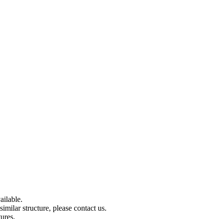
ilable.
imilar structure, please contact us.
tures.