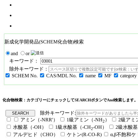
新成化学開発品(SCHEM化合物)検索
and
or
キーワード：
除外キーワード：
SCHEM No.
CAS/MDL No.
name
MF
category
化合物検索：カテゴリーにチェックしてSEARCHボタンでAnd検索します。
除外キーワード:
アミン（-NRR'）
1級アミン（-NH
）
2級アミ
2
水酸基（-OH）
1級水酸基（-CH
-OH）
2級水酸基
2
アルデヒド（CHO）
ケトン(R-CO-R)
α,β不飽和