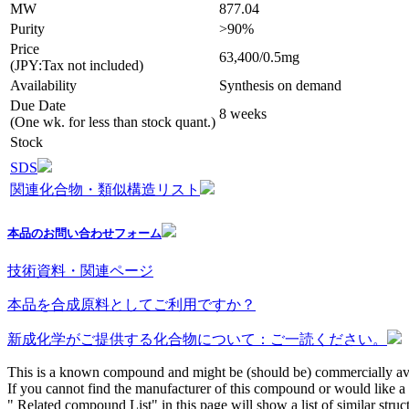
MW
877.04
Purity
>90%
Price
63,400/0.5mg
(JPY:Tax not included)
Availability
Synthesis on demand
Due Date
8 weeks
(One wk. for less than stock quant.)
Stock
SDS
関連化合物・類似構造リスト
本品のお問い合わせフォーム
技術資料・関連ページ
本品を合成原料としてご利用ですか？
新成化学がご提供する化合物について：ご一読ください。
This is a known compound and might be (should be) commercially ava
If you cannot find the manufacturer of this compound or would like a s
" Related compound List" in this page will show a list of similar struc