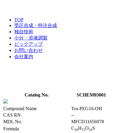
TOP
受託合成・特注合成
独自技術
小分・溶液調製
ピックアップ
お問い合わせ
会社案内
Catalog No.
SCHEM03001
Compound Name
Tos-PEG16-OH
CAS RN
--
MDL No.
MFCD31656978
C
H
O
S
Formula
3
9
7
2
1
9