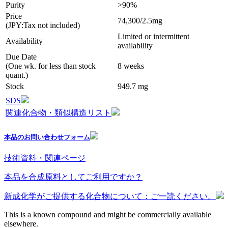
Purity
>90%
Price
74,300/2.5mg
(JPY:Tax not included)
Limited or intermittent
Availability
availability
Due Date
(One wk. for less than stock
8 weeks
quant.)
Stock
949.7 mg
SDS
関連化合物・類似構造リスト
本品のお問い合わせフォーム
技術資料・関連ページ
本品を合成原料としてご利用ですか？
新成化学がご提供する化合物について：ご一読ください。
This is a known compound and might be commercially available
elsewhere.