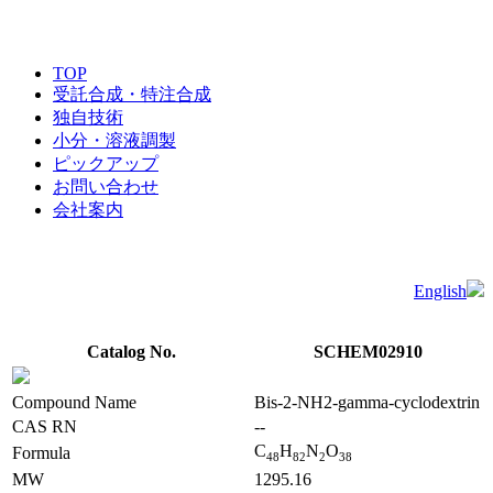
TOP
受託合成・特注合成
独自技術
小分・溶液調製
ピックアップ
お問い合わせ
会社案内
English
Catalog No.
SCHEM02910
Compound Name
Bis-2-NH2-gamma-cyclodextrin
CAS RN
--
C
H
N
O
Formula
4
8
8
2
2
3
8
MW
1295.16