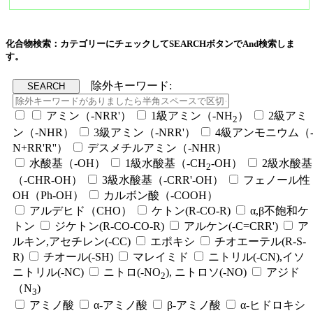
化合物検索：カテゴリーにチェックしてSEARCHボタンでAnd検索しま
す。
除外キーワード:
アミン（-NRR'）
1級アミン（-NH
）
2級アミ
2
ン（-NHR）
3級アミン（-NRR'）
4級アンモニウム（
N+RR'R''）
デスメチルアミン（-NHR）
水酸基（-OH）
1級水酸基（-CH
-OH）
2級水酸基
2
（-CHR-OH）
3級水酸基（-CRR'-OH）
フェノール性
OH（Ph-OH）
カルボン酸（-COOH）
アルデヒド（CHO）
ケトン(R-CO-R)
α,β不飽和ケ
トン
ジケトン(R-CO-CO-R)
アルケン(-C=CRR')
ア
ルキン,アセチレン(-CC)
エポキシ
チオエーテル(R-S-
R)
チオール(-SH)
マレイミド
ニトリル(-CN),イソ
ニトリル(-NC)
ニトロ(-NO
), ニトロソ(-NO)
アジド
2
（N
)
3
アミノ酸
α-アミノ酸
β-アミノ酸
α-ヒドロキシ